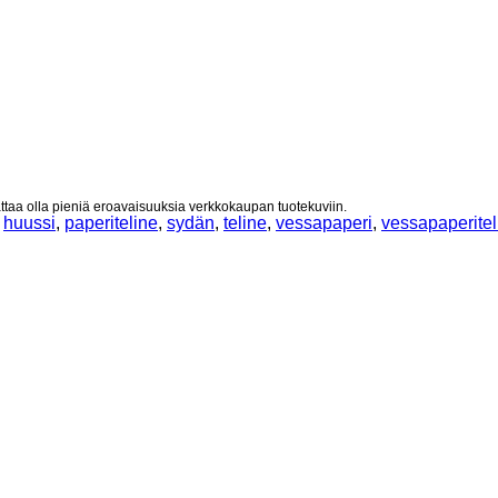
taa olla pieniä eroavaisuuksia verkkokaupan tuotekuviin.
e
huussi
,
paperiteline
,
sydän
,
teline
,
vessapaperi
,
vessapaperitel