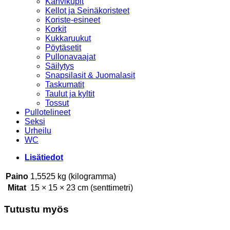
Kahvikupit
Kellot ja Seinäkoristeet
Koriste-esineet
Korkit
Kukkaruukut
Pöytäsetit
Pullonavaajat
Säilytys
Snapsilasit & Juomalasit
Taskumatit
Taulut ja kyltit
Tossut
Pullotelineet
Seksi
Urheilu
WC
Lisätiedot
Paino
1,5525 kg (kilogramma)
Mitat
15 × 15 × 23 cm (senttimetri)
Tutustu myös