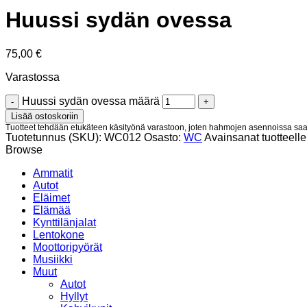
Huussi sydän ovessa
75,00
€
Varastossa
Huussi sydän ovessa määrä
Lisää ostoskoriin
Tuotteet tehdään etukäteen käsityönä varastoon, joten hahmojen asennoissa saat
Tuotetunnus (SKU):
WC012
Osasto:
WC
Avainsanat tuotteell
Browse
Ammatit
Autot
Eläimet
Elämää
Kynttilänjalat
Lentokone
Moottoripyörät
Musiikki
Muut
Autot
Hyllyt