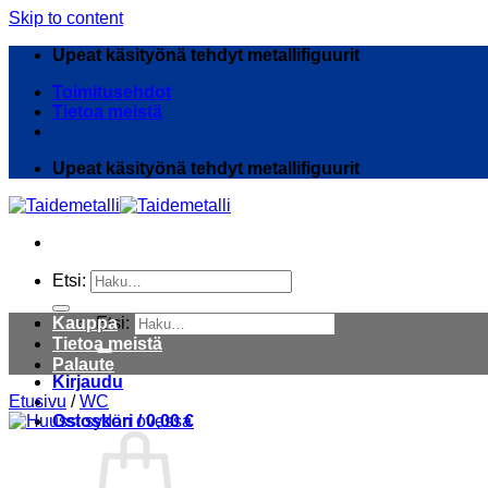
Skip to content
Upeat käsityönä tehdyt metallifiguurit
Toimitusehdot
Tietoa meistä
Upeat käsityönä tehdyt metallifiguurit
Etsi:
Kauppa
Etsi:
Tietoa meistä
Palaute
Kirjaudu
Etusivu
/
WC
Ostoskori /
0,00
€