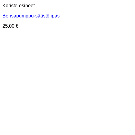
Koriste-esineet
Bensapumppu-säästölipas
25,00
€