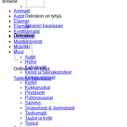
Browse
Ammatit
Autot
Ostoskori on tyhjä.
Eläimet
Takaisin kauppaan
Elämää
Kynttilänjalat
Ostoskori
Lentokone
Moottoripyörät
Musiikki
Muut
Autot
Hyllyt
Kahvikupit
Ostoskori on tyhjä.
Kellot ja Seinäkoristeet
Koriste-esineet
Takaisin kauppaan
Korkit
Kukkaruukut
Pöytäsetit
Pullonavaajat
Säilytys
Snapsilasit & Juomalasit
Taskumatit
Taulut ja kyltit
Tossut