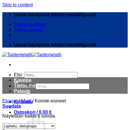
Skip to content
Upeat käsityönä tehdyt metallifiguurit
Toimitusehdot
Tietoa meistä
Upeat käsityönä tehdyt metallifiguurit
Etsi:
Kauppa
Tietoa meistä
Etsi:
Palaute
Etusivu
/
Muut
/
Koriste-esineet
Kirjaudu
Suodata
Ostoskori /
0,00
€
Näytetään kaikki 6 tulosta