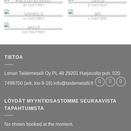
PULLOTELINEET
SEKSI
32 TUOTTEET
9 TUOTTEET
URHEILU
WC
71 TUOTTEET
4 TUOTTEET
MUUT
125 TUOTTEET
TIETOA
Lenan Taidemetalli Oy PL 48 29201 Harjavalta puh. 020
7498700 (ark. klo 9-16) info@taidemetalli.fi
LÖYDÄT MYYNTIOSASTOMME SEURAAVISTA
TAPAHTUMISTA
No shows booked at the moment.