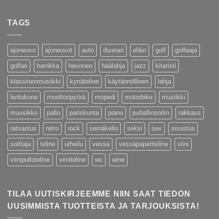
TAGS
ajoneuvo
ajoneuvot
auto
duunari
eläin
golf
golfaaja
golfari
harrikka
hevonen
häälahja
jazz
kitaristi
klassinenmusiikki
kynäteline
käytännöllinen
lahja
lentokone
moottoripyörä
mopedi
motorbike
musiikki
muusikko
pallo
pariskunta
piano
puhallinsoitin
rakkaus
ratsastus
retro
rock
seinäkello
seksi
sex
sisustus
soittaja
teline
urheilu
vessa
vessapaperiteline
viini
viinipulloteline
viiniteline
wc
wine
TILAA UUTISKIRJEEMME NIIN SAAT TIEDON
UUSIMMISTA TUOTTEISTA JA TARJOUKSISTA!