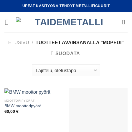
Skip
UPEAT KÄSITYÖNÄ TEHDYT METALLIFIGUURIT
to
content
ETUSIVU
/
TUOTTEET AVAINSANALLA “MOPEDI”
SUODATA
MOOTTORIPYÖRÄT
BMW moottoripyörä
60,00
€