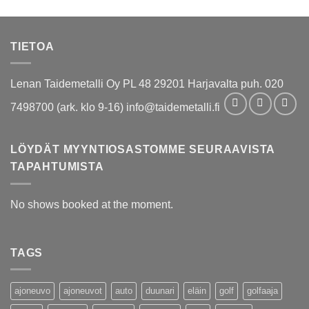
TIETOA
Lenan Taidemetalli Oy PL 48 29201 Harjavalta puh. 020
7498700 (ark. klo 9-16) info@taidemetalli.fi
LÖYDÄT MYYNTIOSASTOMME SEURAAVISTA
TAPAHTUMISTA
No shows booked at the moment.
TAGS
ajoneuvo
ajoneuvot
auto
duunari
eläin
golf
golfaaja