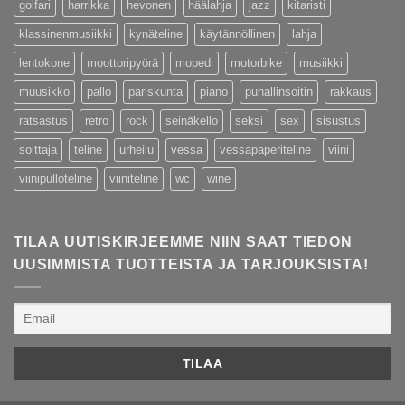
golfari
harrikka
hevonen
häälahja
jazz
kitaristi
klassinenmusiikki
kynäteline
käytännöllinen
lahja
lentokone
moottoripyörä
mopedi
motorbike
musiikki
muusikko
pallo
pariskunta
piano
puhallinsoitin
rakkaus
ratsastus
retro
rock
seinäkello
seksi
sex
sisustus
soittaja
teline
urheilu
vessa
vessapaperiteline
viini
viinipulloteline
viiniteline
wc
wine
TILAA UUTISKIRJEEMME NIIN SAAT TIEDON
UUSIMMISTA TUOTTEISTA JA TARJOUKSISTA!