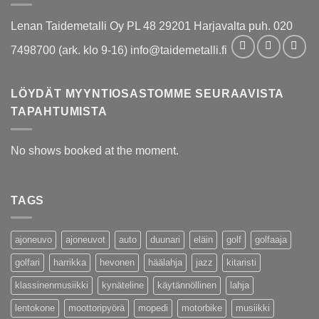
Lenan Taidemetalli Oy PL 48 29201 Harjavalta puh. 020
7498700 (ark. klo 9-16) info@taidemetalli.fi
LÖYDÄT MYYNTIOSASTOMME SEURAAVISTA
TAPAHTUMISTA
No shows booked at the moment.
TAGS
ajoneuvo
ajoneuvot
auto
duunari
eläin
golf
golfaaja
golfari
harrikka
hevonen
häälahja
jazz
kitaristi
klassinenmusiikki
kynäteline
käytännöllinen
lahja
lentokone
moottoripyörä
mopedi
motorbike
musiikki