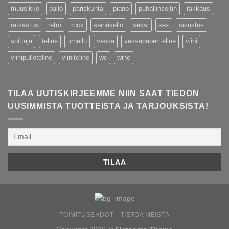
muusikko
pallo
pariskunta
piano
puhallinsoitin
rakkaus
ratsastus
retro
rock
seinäkello
seksi
sex
sisustus
soittaja
teline
urheilu
vessa
vessapaperiteline
viini
viinipulloteline
viiniteline
wc
wine
TILAA UUTISKIRJEEMME NIIN SAAT TIEDON
UUSIMMISTA TUOTTEISTA JA TARJOUKSISTA!
TOIMITUSEHDOT
TIETOA MEISTÄ