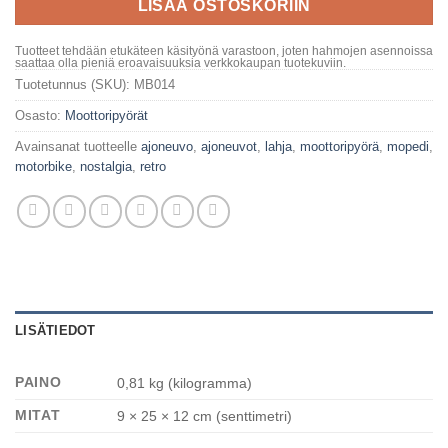
LISÄÄ OSTOSKORIIN
Tuotteet tehdään etukäteen käsityönä varastoon, joten hahmojen asennoissa
saattaa olla pieniä eroavaisuuksia verkkokaupan tuotekuviin.
Tuotetunnus (SKU):
MB014
Osasto:
Moottoripyörät
Avainsanat tuotteelle
ajoneuvo
,
ajoneuvot
,
lahja
,
moottoripyörä
,
mopedi
,
motorbike
,
nostalgia
,
retro
LISÄTIEDOT
PAINO
0,81 kg (kilogramma)
MITAT
9 × 25 × 12 cm (senttimetri)