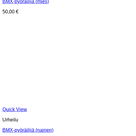
BMX-pyöräilijä (mies)
50,00
€
Quick View
Urheilu
BMX-pyöräilijä (nainen)