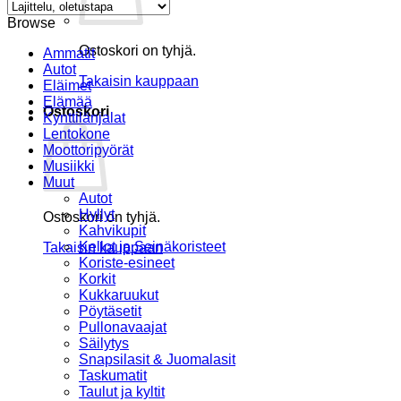
Browse
Ostoskori on tyhjä.
Ammatit
Autot
Takaisin kauppaan
Eläimet
Elämää
Ostoskori
Kynttilänjalat
Lentokone
Moottoripyörät
Musiikki
Muut
Autot
Hyllyt
Ostoskori on tyhjä.
Kahvikupit
Kellot ja Seinäkoristeet
Takaisin kauppaan
Koriste-esineet
Korkit
Kukkaruukut
Pöytäsetit
Pullonavaajat
Säilytys
Snapsilasit & Juomalasit
Taskumatit
Taulut ja kyltit