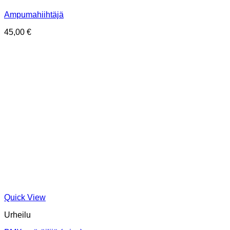
Ampumahiihtäjä
45,00
€
Quick View
Urheilu