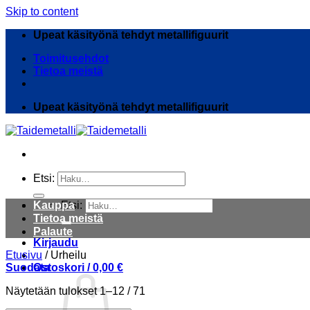
Skip to content
Upeat käsityönä tehdyt metallifiguurit
Toimitusehdot
Tietoa meistä
Upeat käsityönä tehdyt metallifiguurit
Etsi:
Kauppa
Etsi:
Tietoa meistä
Palaute
Kirjaudu
Etusivu
/
Urheilu
Suodata
Ostoskori /
0,00
€
Näytetään tulokset 1–12 / 71