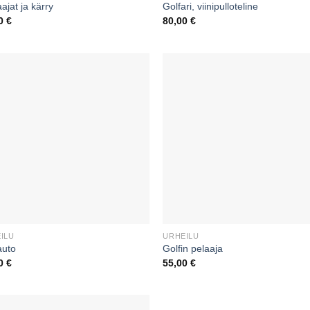
ajat ja kärry
Golfari, viinipulloteline
00
€
80,00
€
ILU
URHEILU
auto
Golfin pelaaja
00
€
55,00
€