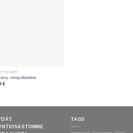
OTELINEET
ärry, viinipulloteline
00
€
YDÄT
TAGS
YNTIOSASTOMME