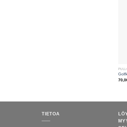
PULL
Golfk
70,
TIETOA
LÖ
MY