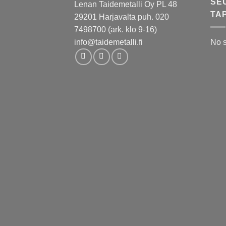
SE
Lenan Taidemetalli Oy PL 48
TA
29201 Harjavalta puh. 020
7498700 (ark. klo 9-16)
info@taidemetalli.fi
No 