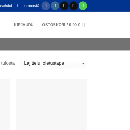
usehdot
Tietoa meistä
KIRJAUDU
OSTOSKORI /
0,00
€
 tulosta