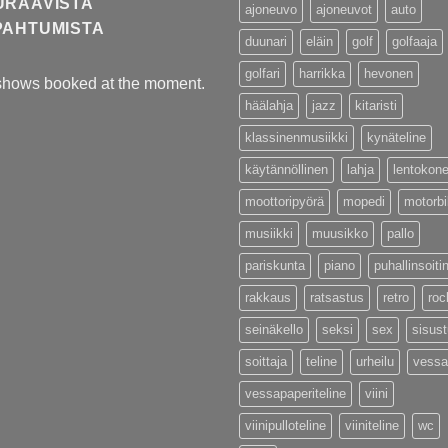
URAAVISTA
ajoneuvo
ajoneuvot
auto
PAHTUMISTA
duunari
eläin
golf
golfaaja
golfari
harrikka
hevonen
shows booked at the moment.
häälahja
jazz
kitaristi
klassinenmusiikki
kynäteline
käytännöllinen
lahja
lentokon
moottoripyörä
mopedi
motorb
musiikki
muusikko
pallo
pariskunta
piano
puhallinsoiti
rakkaus
ratsastus
retro
roc
seinäkello
seksi
sex
sisus
soittaja
teline
urheilu
vessa
vessapaperiteline
viini
viinipulloteline
viiniteline
wc