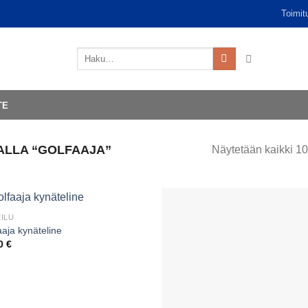
Toimit
Etsi:
TE
ALLA “GOLFAAJA”
Näytetään kaikki 10
ILU
aaja kynäteline
00
€