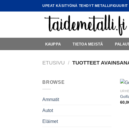
Skip
UPEAT KÄSITYÖNÄ TEHDYT METALLIFIGUURIT
to
content
KAUPPA
TIETOA MEISTÄ
PALAU
ETUSIVU
/
TUOTTEET AVAINSAN
BROWSE
URHE
Golf
Ammatit
60,
Autot
Eläimet