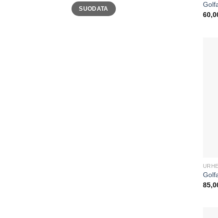
Minimihinta
Maksimihinta
Golfa
SUODATA
60,
URHE
Golf
85,