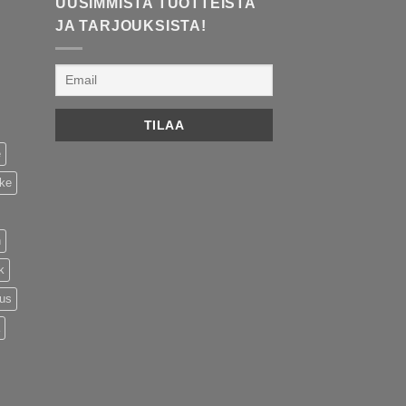
UUSIMMISTA TUOTTEISTA
JA TARJOUKSISTA!
e
ike
n
k
tus