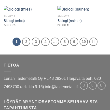
AMMATIT
AMMATIT
Biologi (mies)
Biologi (nainen)
50,00
€
50,00
€
1
2
3
4
…
8
9
10
TIETOA
Lenan Taidemetalli Oy PL 48 29201 Harjavalta puh. 020
7498700 (ark. klo 9-16) info@taidemetalli.fi
LÖYDÄT MYYNTIOSASTOMME SEURAAVISTA
TAPAHTUMISTA