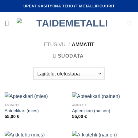
Skip
UPEAT KÄSITYÖNÄ TEHDYT METALLIFIGUURIT
to
content
ETUSIVU
/
AMMATIT
SUODATA
AMMATIT
AMMATIT
Apteekkari (mies)
Apteekkari (nainen)
55,00
€
55,00
€