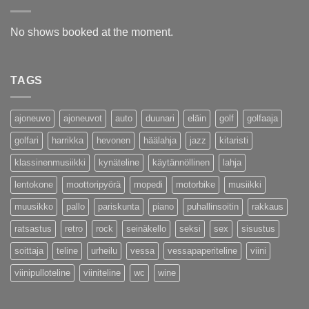
No shows booked at the moment.
TAGS
ajoneuvo
ajoneuvot
auto
duunari
eläin
golf
golfaaja
golfari
harrikka
hevonen
häälahja
jazz
kitaristi
klassinenmusiikki
kynäteline
käytännöllinen
lahja
lentokone
moottoripyörä
mopedi
motorbike
musiikki
muusikko
pallo
pariskunta
piano
puhallinsoitin
rakkaus
ratsastus
retro
rock
seinäkello
seksi
sex
sisustus
soittaja
teline
urheilu
vessa
vessapaperiteline
viini
viinipulloteline
viiniteline
wc
wine