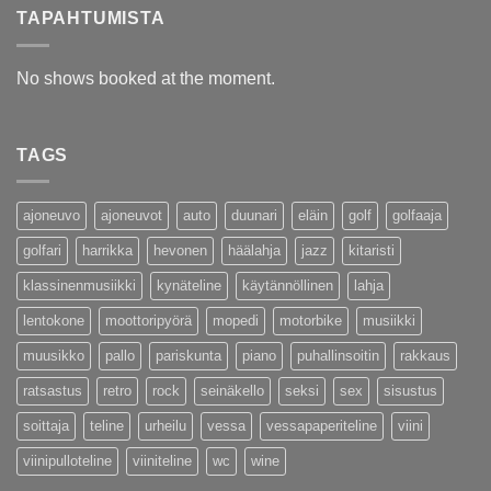
TAPAHTUMISTA
No shows booked at the moment.
TAGS
ajoneuvo
ajoneuvot
auto
duunari
eläin
golf
golfaaja
golfari
harrikka
hevonen
häälahja
jazz
kitaristi
klassinenmusiikki
kynäteline
käytännöllinen
lahja
lentokone
moottoripyörä
mopedi
motorbike
musiikki
muusikko
pallo
pariskunta
piano
puhallinsoitin
rakkaus
ratsastus
retro
rock
seinäkello
seksi
sex
sisustus
soittaja
teline
urheilu
vessa
vessapaperiteline
viini
viinipulloteline
viiniteline
wc
wine