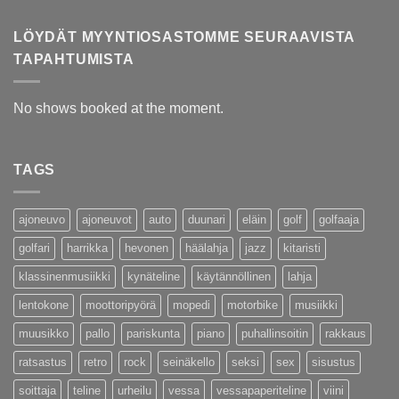
LÖYDÄT MYYNTIOSASTOMME SEURAAVISTA
TAPAHTUMISTA
No shows booked at the moment.
TAGS
ajoneuvo
ajoneuvot
auto
duunari
eläin
golf
golfaaja
golfari
harrikka
hevonen
häälahja
jazz
kitaristi
klassinenmusiikki
kynäteline
käytännöllinen
lahja
lentokone
moottoripyörä
mopedi
motorbike
musiikki
muusikko
pallo
pariskunta
piano
puhallinsoitin
rakkaus
ratsastus
retro
rock
seinäkello
seksi
sex
sisustus
soittaja
teline
urheilu
vessa
vessapaperiteline
viini