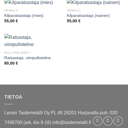
URHEILU
URHEILU
Kilparatsastaja (mies)
Kilparatsastaja (nainen)
55,00
€
55,00
€
PULLOTELINEET
Ratsastaja, viinipulloteline
80,00
€
TIETOA
Lenan Taidemetalli Oy PL 48 29201 Harjavalta puh. 020
7498700 (ark. klo 9-16) info@taidemetalli.fi