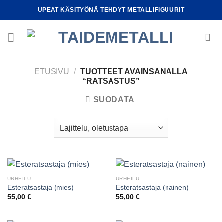
Skip
UPEAT KÄSITYÖNÄ TEHDYT METALLIFIGUURIT
to
content
ETUSIVU
/
TUOTTEET AVAINSANALLA
“RATSASTUS”
SUODATA
URHEILU
URHEILU
Esteratsastaja (mies)
Esteratsastaja (nainen)
55,00
€
55,00
€