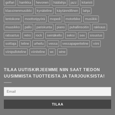
golfari
harrikka
hevonen
häälahja
jazz
kitaristi
klassinenmusiikki
kynäteline
käytännöllinen
lahja
lentokone
moottoripyörä
mopedi
motorbike
musiikki
muusikko
pallo
pariskunta
piano
puhallinsoitin
rakkaus
ratsastus
retro
rock
seinäkello
seksi
sex
sisustus
soittaja
teline
urheilu
vessa
vessapaperiteline
viini
viinipulloteline
viiniteline
wc
wine
TILAA UUTISKIRJEEMME NIIN SAAT TIEDON
UUSIMMISTA TUOTTEISTA JA TARJOUKSISTA!