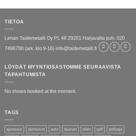
TIETOA
Lenan Taidemetalli Oy PL 48 29201 Harjavalta puh. 020
7498700 (ark. klo 9-16) info@taidemetalli.fi
LÖYDÄT MYYNTIOSASTOMME SEURAAVISTA
TAPAHTUMISTA
No shows booked at the moment.
TAGS
ajoneuvo
ajoneuvot
auto
duunari
eläin
golf
golfaaja