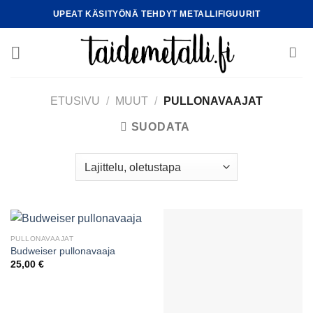
Skip
UPEAT KÄSITYÖNÄ TEHDYT METALLIFIGUURIT
to
content
ETUSIVU
/
MUUT
/
PULLONAVAAJAT
SUODATA
PULLONAVAAJAT
Budweiser pullonavaaja
25,00
€