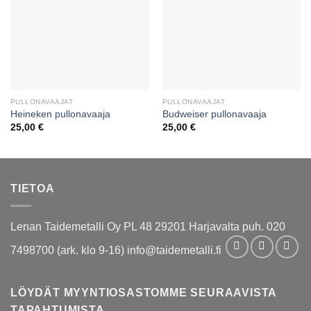
PULLONAVAAJAT
PULLONAVAAJAT
Heineken pullonavaaja
Budweiser pullonavaaja
25,00
€
25,00
€
TIETOA
Lenan Taidemetalli Oy PL 48 29201 Harjavalta puh. 020
7498700 (ark. klo 9-16) info@taidemetalli.fi
LÖYDÄT MYYNTIOSASTOMME SEURAAVISTA
TAPAHTUMISTA