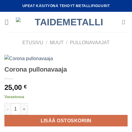
Skip
UPEAT KÄSITYÖNÄ TEHDYT METALLIFIGUURIT
to
content
ETUSIVU
/
MUUT
/
PULLONAVAAJAT
Corona pullonavaaja
25,00
€
Varastossa
Corona pullonavaaja määrä
LISÄÄ OSTOSKORIIN