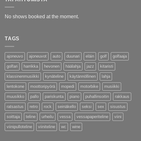
No shows booked at the moment.
TAGS
ajoneuvo
ajoneuvot
auto
duunari
eläin
golf
golfaaja
golfari
harrikka
hevonen
häälahja
jazz
kitaristi
klassinenmusiikki
kynäteline
käytännöllinen
lahja
lentokone
moottoripyörä
mopedi
motorbike
musiikki
muusikko
pallo
pariskunta
piano
puhallinsoitin
rakkaus
ratsastus
retro
rock
seinäkello
seksi
sex
sisustus
soittaja
teline
urheilu
vessa
vessapaperiteline
viini
viinipulloteline
viiniteline
wc
wine