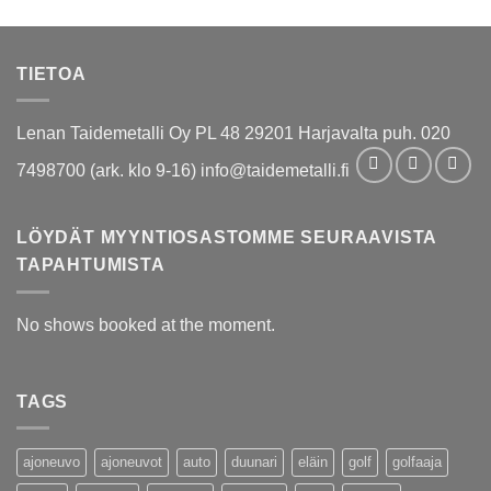
TIETOA
Lenan Taidemetalli Oy PL 48 29201 Harjavalta puh. 020
7498700 (ark. klo 9-16) info@taidemetalli.fi
LÖYDÄT MYYNTIOSASTOMME SEURAAVISTA
TAPAHTUMISTA
No shows booked at the moment.
TAGS
ajoneuvo
ajoneuvot
auto
duunari
eläin
golf
golfaaja