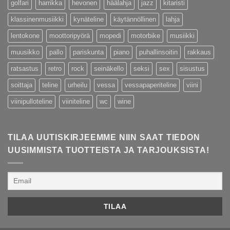
golfari
harrikka
hevonen
häälahja
jazz
kitaristi
klassinenmusiikki
kynäteline
käytännöllinen
lahja
lentokone
moottoripyörä
mopedi
motorbike
musiikki
muusikko
pallo
pariskunta
piano
puhallinsoitin
rakkaus
ratsastus
retro
rock
seinäkello
seksi
sex
sisustus
soittaja
teline
urheilu
vessa
vessapaperiteline
viini
viinipulloteline
viiniteline
wc
wine
TILAA UUTISKIRJEEMME NIIN SAAT TIEDON
UUSIMMISTA TUOTTEISTA JA TARJOUKSISTA!