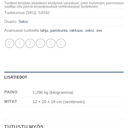
Tuotteet tehdään etukäteen käsityönä varastoon, joten hahmojen asennoissa
saattaa olla pieniä eroavaisuuksia verkkokaupan tuotekuviin.
Tuotetunnus (SKU):
SX010
Osasto:
Seksi
Avainsanat tuotteelle
lahja
,
pariskunta
,
rakkaus
,
seksi
,
sex
LISÄTIEDOT
PAINO
1,296 kg (kilogramma)
MITAT
12 × 20 × 18 cm (senttimetri)
TUTUSTU MYÖS