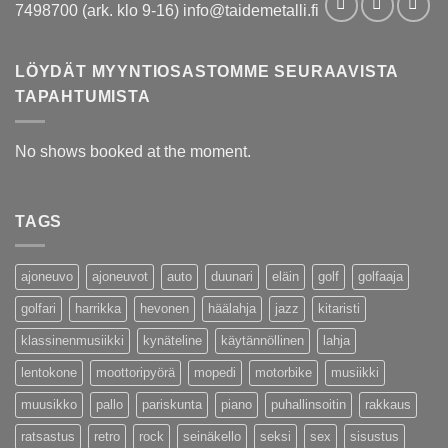
7498700 (ark. klo 9-16) info@taidemetalli.fi
LÖYDÄT MYYNTIOSASTOMME SEURAAVISTA
TAPAHTUMISTA
No shows booked at the moment.
TAGS
ajoneuvo
ajoneuvot
auto
duunari
eläin
golf
golfaaja
golfari
harrikka
hevonen
häälahja
jazz
kitaristi
klassinenmusiikki
kynäteline
käytännöllinen
lahja
lentokone
moottoripyörä
mopedi
motorbike
musiikki
muusikko
pallo
pariskunta
piano
puhallinsoitin
rakkaus
ratsastus
retro
rock
seinäkello
seksi
sex
sisustus