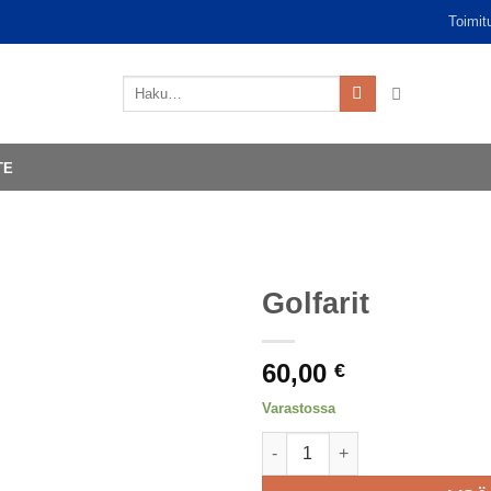
Toimit
Etsi:
TE
Golfarit
60,00
€
Varastossa
Golfarit määrä