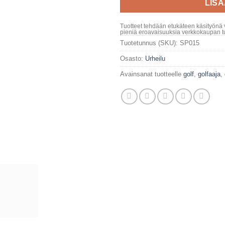
LIS
Tuotteet tehdään etukäteen käsityönä 
pieniä eroavaisuuksia verkkokaupan tu
Tuotetunnus (SKU):
SP015
Osasto:
Urheilu
Avainsanat tuotteelle
golf
,
golfaaja
,