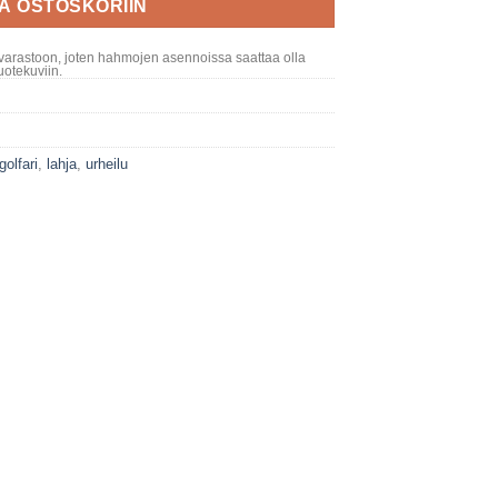
ÄÄ OSTOSKORIIN
varastoon, joten hahmojen asennoissa saattaa olla
otekuviin.
golfari
,
lahja
,
urheilu