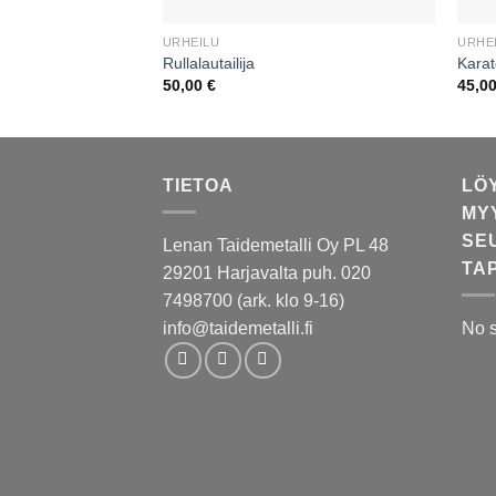
URHEILU
URHE
Rullalautailija
Kara
50,00
€
45,0
TIETOA
LÖ
MY
SE
Lenan Taidemetalli Oy PL 48
TA
29201 Harjavalta puh. 020
7498700 (ark. klo 9-16)
info@taidemetalli.fi
No 