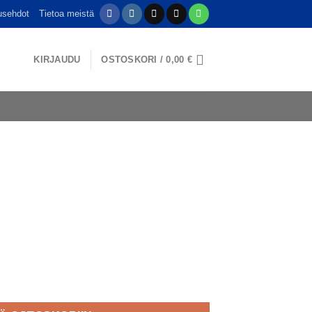
usehdot
Tietoa meistä
KIRJAUDU
OSTOSKORI /
0,00
€