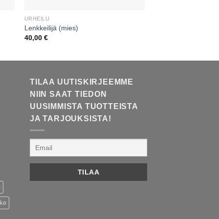
URHEILU
URHEILU
Lenkkeilijä (mies)
Kajakkimeloja
40,00
€
50,00
€
TILAA UUTISKIRJEEMME
NIIN SAAT TIEDON
UUSIMMISTA TUOTTEISTA
JA TARJOUKSISTA!
e
ike