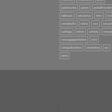
pariskunta
piano
puhallinsoiti
rakkaus
ratsastus
retro
roc
seinäkello
seksi
sex
sisus
soittaja
teline
urheilu
vessa
vessapaperiteline
viini
viinipulloteline
viiniteline
wc
wine