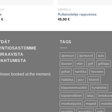
ILU
URHEILU
te
Rullaluistelija rappusissa
0
€
45,00
€
YDÄT
TAGS
YNTIOSASTOMME
URAAVISTA
ajoneuvo
ajoneuvot
auto
PAHTUMISTA
duunari
eläin
golf
golfaaja
golfari
harrikka
hevonen
shows booked at the moment.
häälahja
jazz
kitaristi
klassinenmusiikki
kynäteline
käytännöllinen
lahja
lentokon
moottoripyörä
mopedi
motorb
musiikki
muusikko
pallo