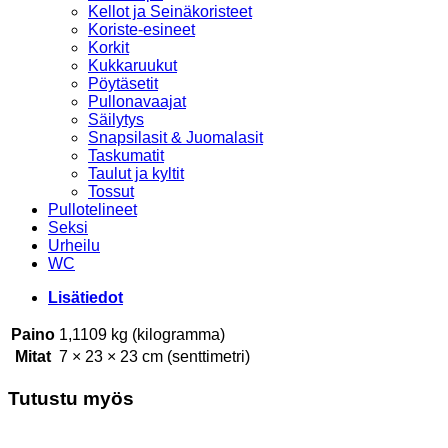
Kellot ja Seinäkoristeet
Koriste-esineet
Korkit
Kukkaruukut
Pöytäsetit
Pullonavaajat
Säilytys
Snapsilasit & Juomalasit
Taskumatit
Taulut ja kyltit
Tossut
Pullotelineet
Seksi
Urheilu
WC
Lisätiedot
Paino
1,1109 kg (kilogramma)
Mitat
7 × 23 × 23 cm (senttimetri)
Tutustu myös