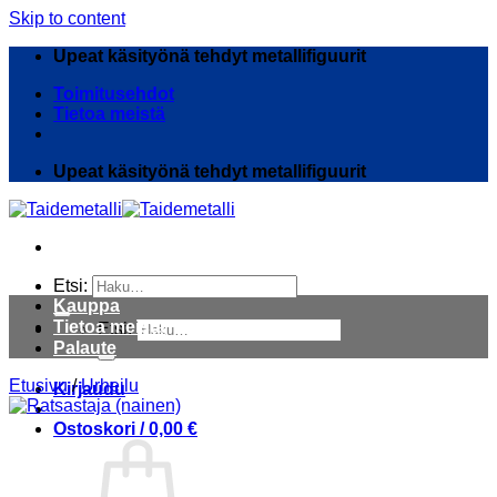
Skip to content
Upeat käsityönä tehdyt metallifiguurit
Toimitusehdot
Tietoa meistä
Upeat käsityönä tehdyt metallifiguurit
Etsi:
Kauppa
Tietoa meistä
Etsi:
Palaute
Etusivu
/
Urheilu
Kirjaudu
Ostoskori /
0,00
€