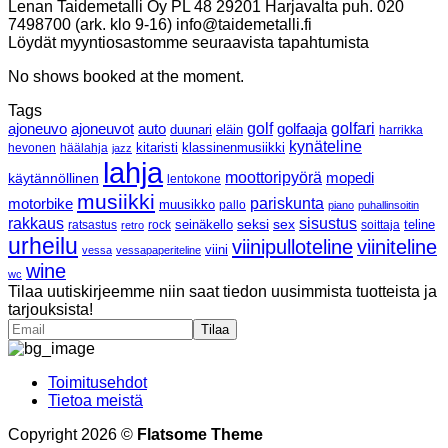
Lenan Taidemetalli Oy PL 48 29201 Harjavalta puh. 020
7498700 (ark. klo 9-16) info@taidemetalli.fi
Löydät myyntiosastomme seuraavista tapahtumista
No shows booked at the moment.
Tags
ajoneuvo
ajoneuvot
golf
golfaaja
golfari
auto
duunari
eläin
harrikka
kynäteline
klassinenmusiikki
hevonen
häälahja
kitaristi
jazz
lahja
moottoripyörä
mopedi
käytännöllinen
lentokone
musiikki
pariskunta
motorbike
muusikko
pallo
piano
puhallinsoitin
rakkaus
sisustus
seksi
sex
ratsastus
rock
seinäkello
soittaja
teline
retro
urheilu
viinipulloteline
viiniteline
viini
vessa
vessapaperiteline
wine
wc
Tilaa uutiskirjeemme niin saat tiedon uusimmista tuotteista ja
tarjouksista!
Toimitusehdot
Tietoa meistä
Copyright 2026 ©
Flatsome Theme