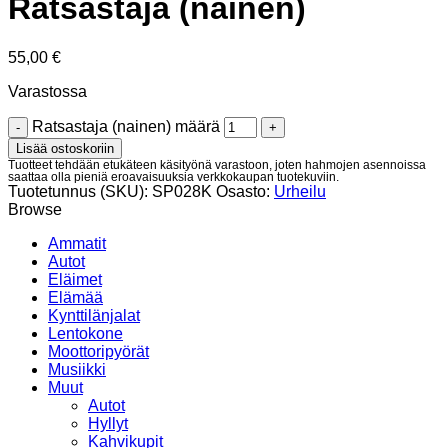
Ratsastaja (nainen)
55,00
€
Varastossa
Ratsastaja (nainen) määrä
Lisää ostoskoriin
Tuotteet tehdään etukäteen käsityönä varastoon, joten hahmojen asennoissa
saattaa olla pieniä eroavaisuuksia verkkokaupan tuotekuviin.
Tuotetunnus (SKU):
SP028K
Osasto:
Urheilu
Browse
Ammatit
Autot
Eläimet
Elämää
Kynttilänjalat
Lentokone
Moottoripyörät
Musiikki
Muut
Autot
Hyllyt
Kahvikupit