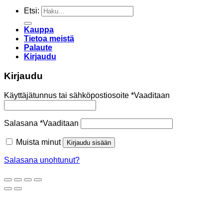
Etsi:
Kauppa
Tietoa meistä
Palaute
Kirjaudu
Kirjaudu
Käyttäjätunnus tai sähköpostiosoite
*
Vaaditaan
Salasana
*
Vaaditaan
Muista minut
Kirjaudu sisään
Salasana unohtunut?