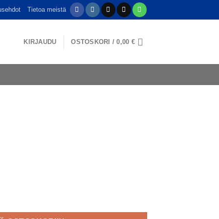
usehdot
Tietoa meistä
KIRJAUDU
OSTOSKORI /
0,00
€