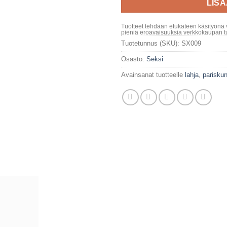
LIS
Tuotteet tehdään etukäteen käsityönä 
pieniä eroavaisuuksia verkkokaupan tu
Tuotetunnus (SKU):
SX009
Osasto:
Seksi
Avainsanat tuotteelle
lahja
,
pariskun