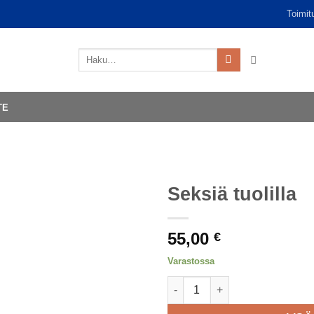
Toimit
Etsi:
TE
Seksiä tuolilla
55,00
€
Varastossa
Seksiä tuolilla määrä