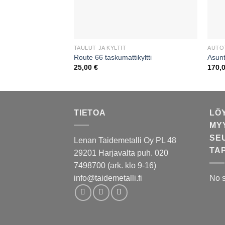
TAULUT JA KYLTIT
AUTO
Route 66 taskumattikyltti
Asun
25,00
€
170,
TIETOA
LÖ
MY
SE
Lenan Taidemetalli Oy PL 48
TA
29201 Harjavalta puh. 020
7498700 (ark. klo 9-16)
info@taidemetalli.fi
No 