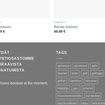
T
AMMATIT
tovaunu
Barista (nainen)
00
€
60,00
€
YDÄT
TAGS
YNTIOSASTOMME
URAAVISTA
ajoneuvo
ajoneuvot
auto
PAHTUMISTA
duunari
eläin
golf
golfaaja
golfari
harrikka
hevonen
shows booked at the moment.
häälahja
jazz
kitaristi
klassinenmusiikki
kynäteline
käytännöllinen
lahja
lentokon