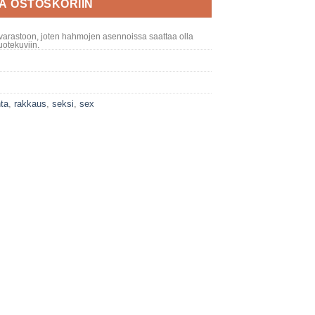
ÄÄ OSTOSKORIIN
varastoon, joten hahmojen asennoissa saattaa olla
otekuviin.
ta
,
rakkaus
,
seksi
,
sex