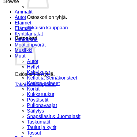
Browse
Ammatit
Autot
Ostoskori on tyhjä.
Eläimet
Takaisin kauppaan
Elämää
Kynttilänjalat
Ostoskori
Lentokone
Moottoripyörät
Musiikki
Muut
Autot
Hyllyt
Kahvikupit
Ostoskori on tyhjä.
Kellot ja Seinäkoristeet
Koriste-esineet
Takaisin kauppaan
Korkit
Kukkaruukut
Pöytäsetit
Pullonavaajat
Säilytys
Snapsilasit & Juomalasit
Taskumatit
Taulut ja kyltit
Tossut