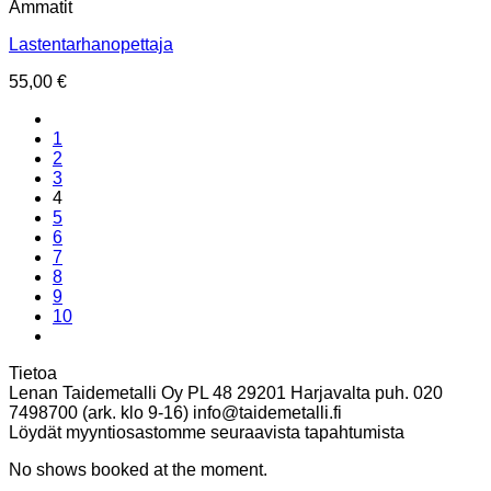
Ammatit
Lastentarhanopettaja
55,00
€
1
2
3
4
5
6
7
8
9
10
Tietoa
Lenan Taidemetalli Oy PL 48 29201 Harjavalta puh. 020
7498700 (ark. klo 9-16) info@taidemetalli.fi
Löydät myyntiosastomme seuraavista tapahtumista
No shows booked at the moment.