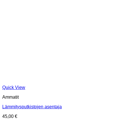
Quick View
Ammatit
Lämmitysputkistojen asentaja
45,00
€