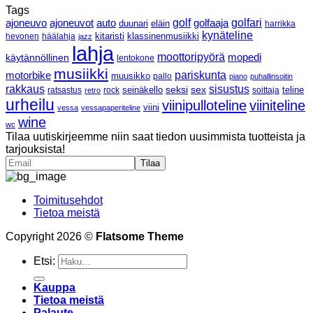
Tags
ajoneuvo
ajoneuvot
golf
golfaaja
golfari
auto
duunari
eläin
harrikka
kynäteline
klassinenmusiikki
hevonen
häälahja
kitaristi
jazz
lahja
moottoripyörä
mopedi
käytännöllinen
lentokone
musiikki
pariskunta
motorbike
muusikko
pallo
piano
puhallinsoitin
rakkaus
sisustus
seksi
sex
ratsastus
rock
seinäkello
soittaja
teline
retro
urheilu
viinipulloteline
viiniteline
viini
vessa
vessapaperiteline
wine
wc
Tilaa uutiskirjeemme niin saat tiedon uusimmista tuotteista ja
tarjouksista!
Toimitusehdot
Tietoa meistä
Copyright 2026 ©
Flatsome Theme
Etsi:
Kauppa
Tietoa meistä
Palaute