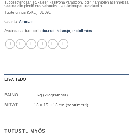
Tuotteet tehdään etukäteen käsityönä varastoon, joten hahmojen asennoissa
saattaa olla pieniä eroavaisuuksia verkkokaupan tuotekuviin.
Tuotetunnus (SKU):
JB091
Osasto:
Ammatit
Avainsanat tuotteelle
duunari
,
hitsaaja
,
metallimies
LISÄTIEDOT
PAINO
1 kg (kilogramma)
MITAT
15 × 15 × 15 cm (senttimetri)
TUTUSTU MYÖS