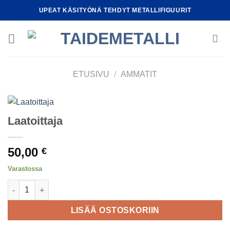
Skip
UPEAT KÄSITYÖNÄ TEHDYT METALLIFIGUURIT
to
content
ETUSIVU
/
AMMATIT
Laatoittaja
50,00
€
Varastossa
Laatoittaja määrä
LISÄÄ OSTOSKORIIN