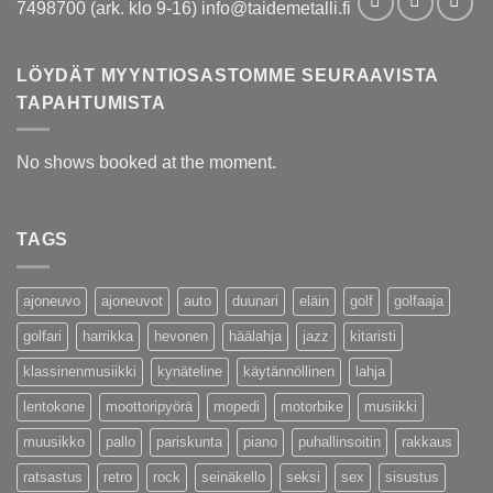
7498700 (ark. klo 9-16) info@taidemetalli.fi
LÖYDÄT MYYNTIOSASTOMME SEURAAVISTA
TAPAHTUMISTA
No shows booked at the moment.
TAGS
ajoneuvo
ajoneuvot
auto
duunari
eläin
golf
golfaaja
golfari
harrikka
hevonen
häälahja
jazz
kitaristi
klassinenmusiikki
kynäteline
käytännöllinen
lahja
lentokone
moottoripyörä
mopedi
motorbike
musiikki
muusikko
pallo
pariskunta
piano
puhallinsoitin
rakkaus
ratsastus
retro
rock
seinäkello
seksi
sex
sisustus