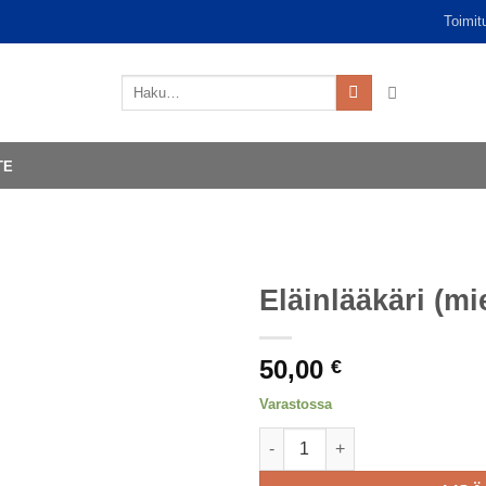
Toimit
Etsi:
TE
Eläinlääkäri (mi
50,00
€
Varastossa
Eläinlääkäri (mies) määrä