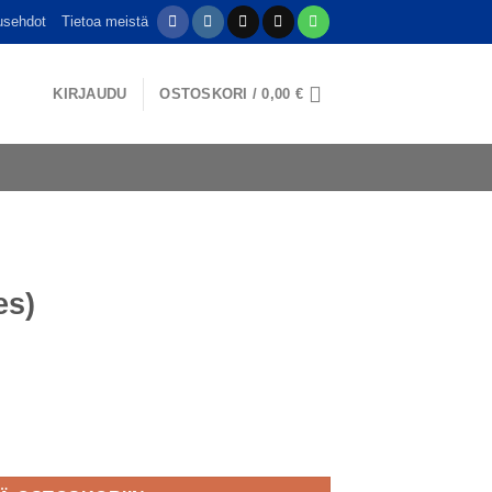
usehdot
Tietoa meistä
KIRJAUDU
OSTOSKORI /
0,00
€
es)