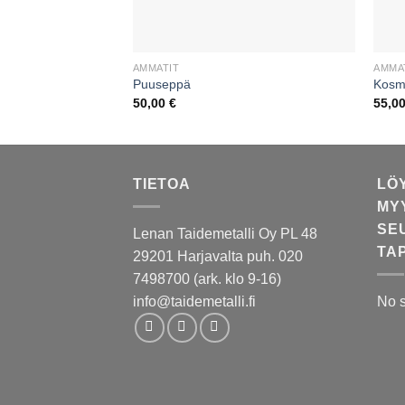
AMMATIT
AMMA
Puuseppä
Kosme
50,00
€
55,0
TIETOA
LÖ
MY
SE
Lenan Taidemetalli Oy PL 48
TA
29201 Harjavalta puh. 020
7498700 (ark. klo 9-16)
info@taidemetalli.fi
No 