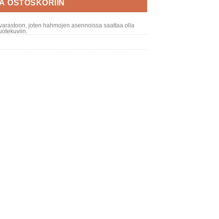
ÄÄ OSTOSKORIIN
varastoon, joten hahmojen asennoissa saattaa olla
otekuviin.