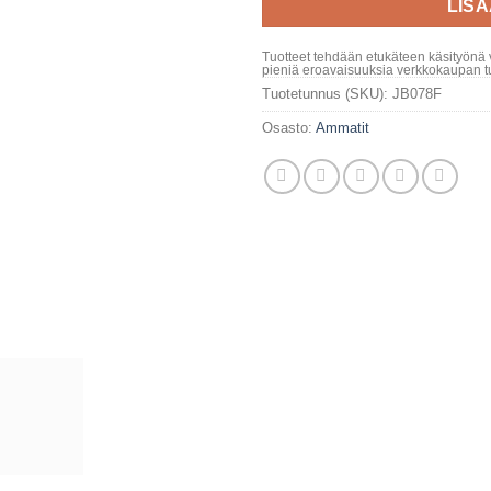
LIS
Tuotteet tehdään etukäteen käsityönä 
pieniä eroavaisuuksia verkkokaupan tu
Tuotetunnus (SKU):
JB078F
Osasto:
Ammatit