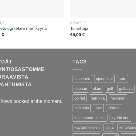
TIT
AMMATIT
tologi tekee manikyyriä
Toimittaja
0
€
45,00
€
YDÄT
TAGS
YNTIOSASTOMME
URAAVISTA
ajoneuvo
ajoneuvot
auto
PAHTUMISTA
duunari
eläin
golf
golfaaja
golfari
harrikka
hevonen
shows booked at the moment.
häälahja
jazz
kitaristi
klassinenmusiikki
kynäteline
käytännöllinen
lahja
lentokon