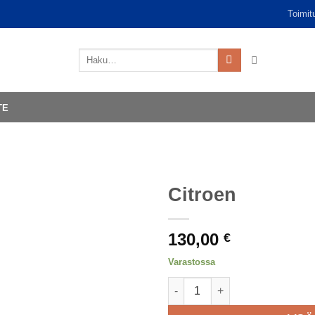
Toimit
Etsi:
TE
Citroen
130,00
€
Varastossa
Citroen määrä