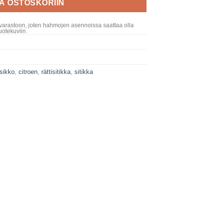
ÄÄ OSTOSKORIIN
varastoon, joten hahmojen asennoissa saattaa olla
otekuviin.
sikko
,
citroen
,
rättisitikka
,
sitikka