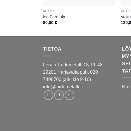
AUTOT
AUTO
Iso Formula
Volk
80,00
€
120,
TIETOA
LÖ
MY
SE
Lenan Taidemetalli Oy PL 48
TA
29201 Harjavalta puh. 020
7498700 (ark. klo 9-16)
info@taidemetalli.fi
No 