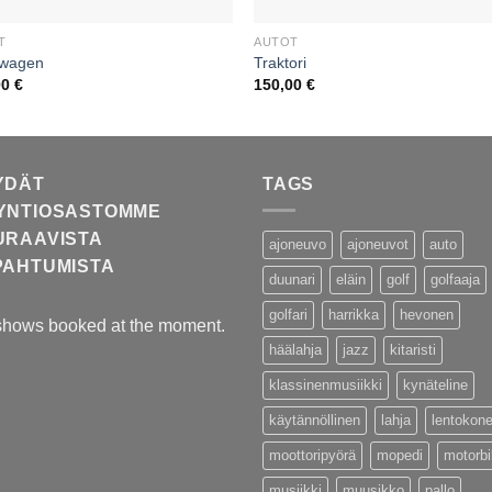
T
AUTOT
swagen
Traktori
00
€
150,00
€
YDÄT
TAGS
YNTIOSASTOMME
URAAVISTA
ajoneuvo
ajoneuvot
auto
PAHTUMISTA
duunari
eläin
golf
golfaaja
golfari
harrikka
hevonen
shows booked at the moment.
häälahja
jazz
kitaristi
klassinenmusiikki
kynäteline
käytännöllinen
lahja
lentokon
moottoripyörä
mopedi
motorb
musiikki
muusikko
pallo