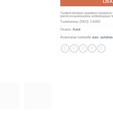
LIS
Tuotteet tehdään etukäteen käsityönä 
pieniä eroavaisuuksia verkkokaupan tu
Tuotetunnus (SKU):
CA003
Osasto:
Autot
Avainsanat tuotteelle
auto
,
autoklas