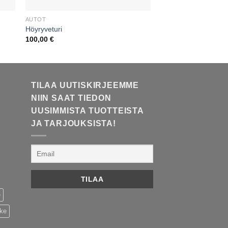
AUTOT
AUTOT
Höyryveturi
Asuntovaunu
100,00
€
170,00
€
TILAA UUTISKIRJEEMME
NIIN SAAT TIEDON
UUSIMMISTA TUOTTEISTA
JA TARJOUKSISTA!
e
ike