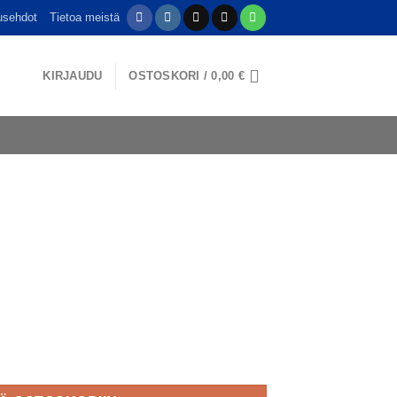
usehdot
Tietoa meistä
KIRJAUDU
OSTOSKORI /
0,00
€