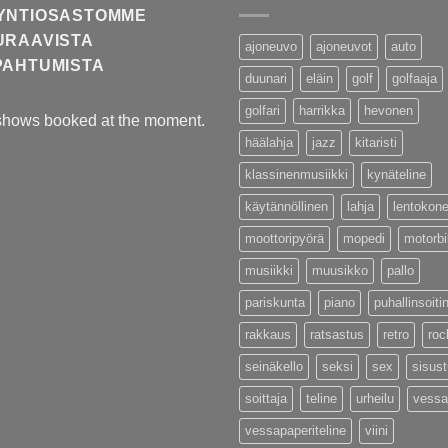
YNTIOSASTOMME
URAAVISTA
ajoneuvo
ajoneuvot
auto
PAHTUMISTA
duunari
eläin
golf
golfaaja
golfari
harrikka
hevonen
shows booked at the moment.
häälahja
jazz
kitaristi
klassinenmusiikki
kynäteline
käytännöllinen
lahja
lentokon
moottoripyörä
mopedi
motorb
musiikki
muusikko
pallo
pariskunta
piano
puhallinsoiti
rakkaus
ratsastus
retro
roc
seinäkello
seksi
sex
sisus
soittaja
teline
urheilu
vessa
vessapaperiteline
viini