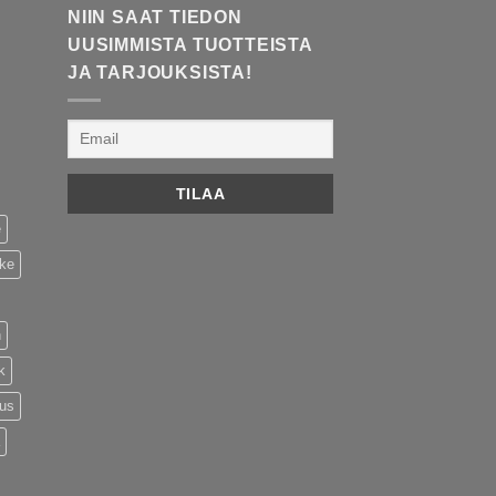
NIIN SAAT TIEDON
UUSIMMISTA TUOTTEISTA
JA TARJOUKSISTA!
e
ike
n
k
tus