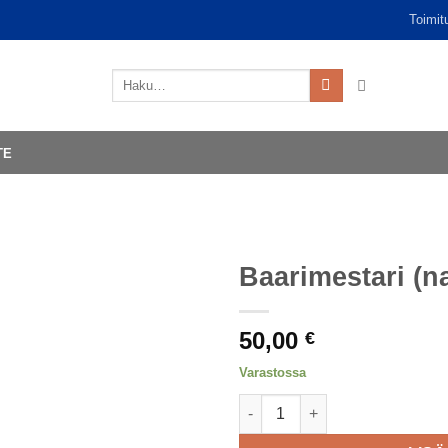
Toimit
Etsi:
TE
Baarimestari (n
50,00
€
Varastossa
Baarimestari (nainen) määrä