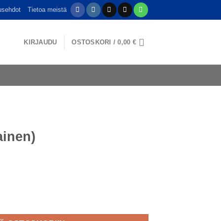
usehdot
Tietoa meistä
KIRJAUDU
OSTOSKORI /
0,00
€
ainen)