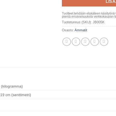
LIS
Tuotteet tehdään etukäteen käsityönä 
pieniä eroavaisuuksia verkkokaupan tu
Tuotetunnus (SKU):
JB005K
Osasto:
Ammatit
 (kilogramma)
 19 cm (senttimetri)