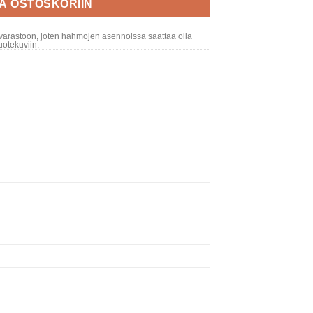
ÄÄ OSTOSKORIIN
varastoon, joten hahmojen asennoissa saattaa olla
otekuviin.