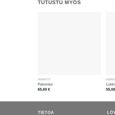
TUTUSTU MYÖS
AMMATIT
AMMA
Palomies
Lukk
65,00
€
55,0
TIETOA
LÖ