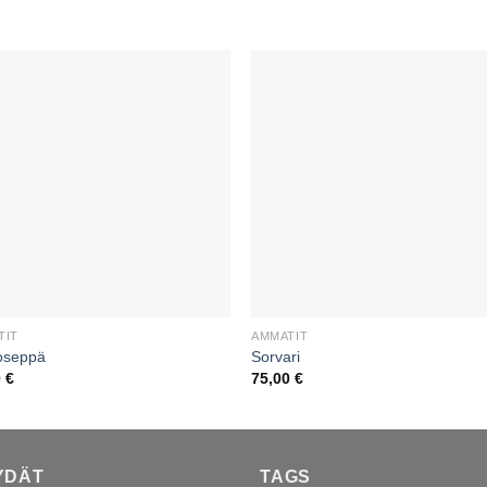
TIT
AMMATIT
oseppä
Sorvari
0
€
75,00
€
YDÄT
TAGS