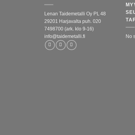
MY
SE
Lenan Taidemetalli Oy PL 48
TA
29201 Harjavalta puh. 020
7498700 (ark. klo 9-16)
info@taidemetalli.fi
No 