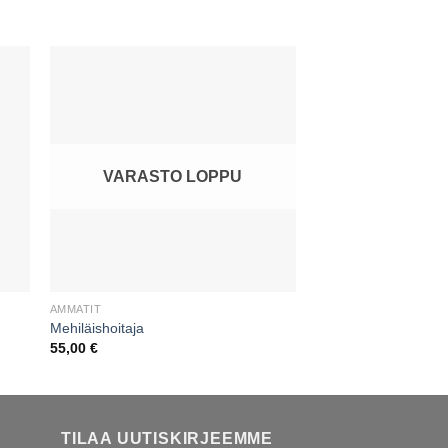
VARASTO LOPPU
AMMATIT
AMMATIT
Mehiläishoitaja
Silitysrauta ja nainen
55,00
€
45,00
€
TILAA UUTISKIRJEEMME