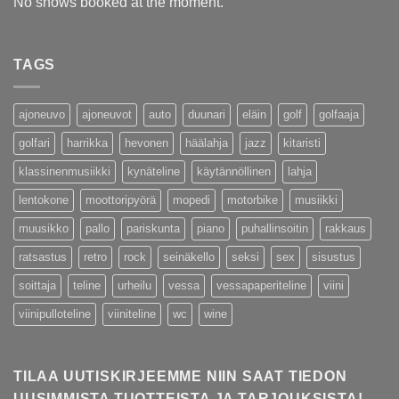
No shows booked at the moment.
TAGS
ajoneuvo
ajoneuvot
auto
duunari
eläin
golf
golfaaja
golfari
harrikka
hevonen
häälahja
jazz
kitaristi
klassinenmusiikki
kynäteline
käytännöllinen
lahja
lentokone
moottoripyörä
mopedi
motorbike
musiikki
muusikko
pallo
pariskunta
piano
puhallinsoitin
rakkaus
ratsastus
retro
rock
seinäkello
seksi
sex
sisustus
soittaja
teline
urheilu
vessa
vessapaperiteline
viini
viinipulloteline
viiniteline
wc
wine
TILAA UUTISKIRJEEMME NIIN SAAT TIEDON
UUSIMMISTA TUOTTEISTA JA TARJOUKSISTA!