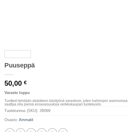
Puuseppä
50,00
€
Varasto loppu
Tuotteet tehdään etukäteen käsityönä varastoon, joten hahmojen asennoissa
saattaa olla pieniä eroavaisuuksia verkkokaupan tuotekuviin.
Tuotetunnus (SKU):
JB069
Osasto:
Ammatit