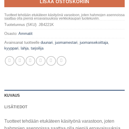
LISÄÄ OSTOSKORIIN
Tuotteet tehdään etukäteen käsityönä varastoon, joten hahmojen asennoissa
saattaa olla pieniä eroavaisuuksia verkkokaupan tuotekuviin.
Tuotetunnus (SKU):
JB4221K
Osasto:
Ammatit
Avainsanat tuotteelle
duunari
,
juomamestari
,
juomansekoittaja
,
kyyppari
,
lahja
,
tarjoilija
KUVAUS
LISÄTIEDOT
Tuotteet tehdään etukäteen käsityönä varastoon, joten
hahmojen asennoissa saattaa olla pieniä eroavaisuuksia