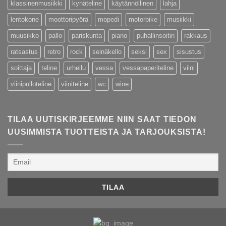
klassinenmusiikki
kynäteline
käytännöllinen
lahja
lentokone
moottoripyörä
mopedi
motorbike
musiikki
muusikko
pallo
pariskunta
piano
puhallinsoitin
rakkaus
ratsastus
retro
rock
seinäkello
seksi
sex
sisustus
soittaja
teline
urheilu
vessa
vessapaperiteline
viini
viinipulloteline
viiniteline
wc
wine
TILAA UUTISKIRJEEMME NIIN SAAT TIEDON
UUSIMMISTA TUOTTEISTA JA TARJOUKSISTA!