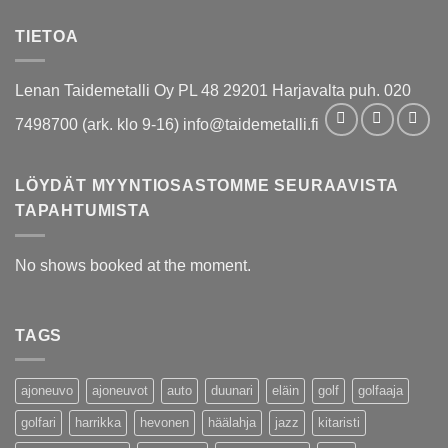
TIETOA
Lenan Taidemetalli Oy PL 48 29201 Harjavalta puh. 020
7498700 (ark. klo 9-16) info@taidemetalli.fi
LÖYDÄT MYYNTIOSASTOMME SEURAAVISTA
TAPAHTUMISTA
No shows booked at the moment.
TAGS
ajoneuvo
ajoneuvot
auto
duunari
eläin
golf
golfaaja
golfari
harrikka
hevonen
häälahja
jazz
kitaristi