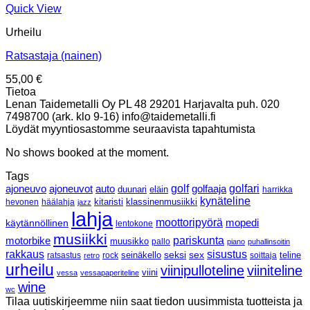
Quick View
Urheilu
Ratsastaja (nainen)
55,00
€
Tietoa
Lenan Taidemetalli Oy PL 48 29201 Harjavalta puh. 020
7498700 (ark. klo 9-16) info@taidemetalli.fi
Löydät myyntiosastomme seuraavista tapahtumista
No shows booked at the moment.
Tags
ajoneuvo
ajoneuvot
golf
golfaaja
golfari
auto
duunari
eläin
harrikka
kynäteline
klassinenmusiikki
hevonen
häälahja
kitaristi
jazz
lahja
moottoripyörä
mopedi
käytännöllinen
lentokone
musiikki
pariskunta
motorbike
muusikko
pallo
piano
puhallinsoitin
rakkaus
sisustus
seksi
sex
ratsastus
rock
seinäkello
soittaja
teline
retro
urheilu
viinipulloteline
viiniteline
viini
vessa
vessapaperiteline
wine
wc
Tilaa uutiskirjeemme niin saat tiedon uusimmista tuotteista ja