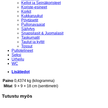
Kellot ja Seinäkoristeet
Koriste-esineet
Korkit
Kukkaruukut
Pöytäsetit
Pullonavaajat
Säilytys
Snapsilasit & Juomalasit
Taskumatit
Taulut ja kyltit
Tossut
Pullotelineet
Seksi
Urheilu
WC
Lisätiedot
Paino
0,4374 kg (kilogramma)
Mitat
9 × 9 × 18 cm (senttimetri)
Tutustu myös