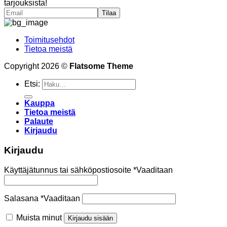
tarjouksista!
Toimitusehdot
Tietoa meistä
Copyright 2026 ©
Flatsome Theme
Etsi:
Kauppa
Tietoa meistä
Palaute
Kirjaudu
Kirjaudu
Käyttäjätunnus tai sähköpostiosoite
*
Vaaditaan
Salasana
*
Vaaditaan
Muista minut
Kirjaudu sisään