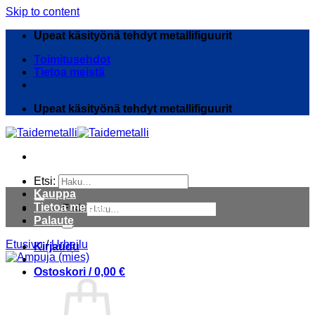
Skip to content
Upeat käsityönä tehdyt metallifiguurit
Toimitusehdot
Tietoa meistä
Upeat käsityönä tehdyt metallifiguurit
Etsi:
Kauppa
Tietoa meistä
Etsi:
Palaute
Etusivu
/
Urheilu
Kirjaudu
Ostoskori /
0,00
€