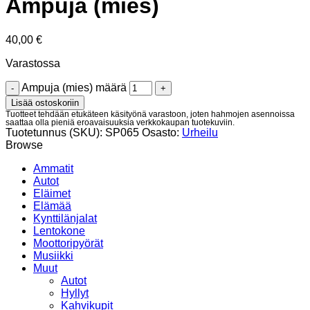
Ampuja (mies)
40,00
€
Varastossa
Ampuja (mies) määrä
Lisää ostoskoriin
Tuotteet tehdään etukäteen käsityönä varastoon, joten hahmojen asennoissa
saattaa olla pieniä eroavaisuuksia verkkokaupan tuotekuviin.
Tuotetunnus (SKU):
SP065
Osasto:
Urheilu
Browse
Ammatit
Autot
Eläimet
Elämää
Kynttilänjalat
Lentokone
Moottoripyörät
Musiikki
Muut
Autot
Hyllyt
Kahvikupit