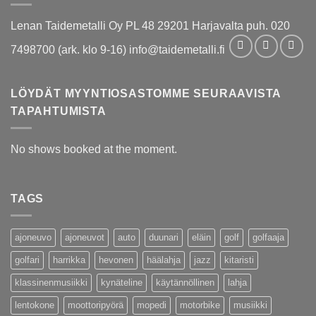
Lenan Taidemetalli Oy PL 48 29201 Harjavalta puh. 020
7498700 (ark. klo 9-16) info@taidemetalli.fi
LÖYDÄT MYYNTIOSASTOMME SEURAAVISTA
TAPAHTUMISTA
No shows booked at the moment.
TAGS
ajoneuvo
ajoneuvot
auto
duunari
eläin
golf
golfaaja
golfari
harrikka
hevonen
häälahja
jazz
kitaristi
klassinenmusiikki
kynäteline
käytännöllinen
lahja
lentokone
moottoripyörä
mopedi
motorbike
musiikki