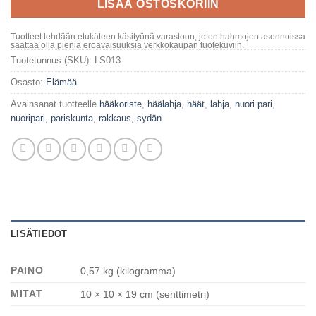
LISÄÄ OSTOSKORIIN
Tuotteet tehdään etukäteen käsityönä varastoon, joten hahmojen asennoissa
saattaa olla pieniä eroavaisuuksia verkkokaupan tuotekuviin.
Tuotetunnus (SKU):
LS013
Osasto:
Elämää
Avainsanat tuotteelle
hääkoriste
,
häälahja
,
häät
,
lahja
,
nuori pari
,
nuoripari
,
pariskunta
,
rakkaus
,
sydän
LISÄTIEDOT
PAINO
0,57 kg (kilogramma)
MITAT
10 × 10 × 19 cm (senttimetri)