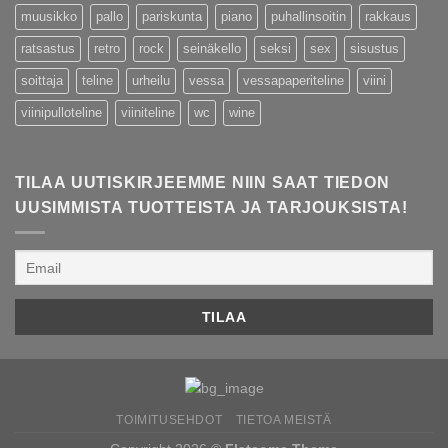
muusikko
pallo
pariskunta
piano
puhallinsoitin
rakkaus
ratsastus
retro
rock
seinäkello
seksi
sex
sisustus
soittaja
teline
urheilu
vessa
vessapaperiteline
viini
viinipulloteline
viiniteline
wc
wine
TILAA UUTISKIRJEEMME NIIN SAAT TIEDON
UUSIMMISTA TUOTTEISTA JA TARJOUKSISTA!
TOIMITUSEHDOT
TIETOA MEISTÄ