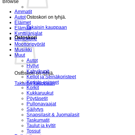
Browse
Ammatit
Autot
Ostoskori on tyhjä.
Eläimet
Takaisin kauppaan
Elämää
Kynttilänjalat
Ostoskori
Lentokone
Moottoripyörät
Musiikki
Muut
Autot
Hyllyt
Kahvikupit
Ostoskori on tyhjä.
Kellot ja Seinäkoristeet
Koriste-esineet
Takaisin kauppaan
Korkit
Kukkaruukut
Pöytäsetit
Pullonavaajat
Säilytys
Snapsilasit & Juomalasit
Taskumatit
Taulut ja kyltit
Tossut