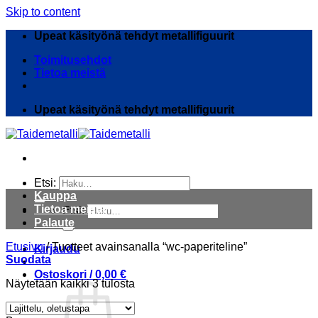
Skip to content
Upeat käsityönä tehdyt metallifiguurit
Toimitusehdot
Tietoa meistä
Upeat käsityönä tehdyt metallifiguurit
Etsi:
Kauppa
Tietoa meistä
Etsi:
Palaute
Etusivu
/
Tuotteet avainsanalla “wc-paperiteline”
Kirjaudu
Suodata
Ostoskori /
0,00
€
Näytetään kaikki 3 tulosta