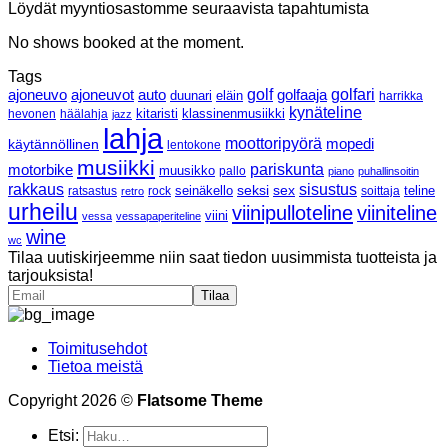
Löydät myyntiosastomme seuraavista tapahtumista
No shows booked at the moment.
Tags
ajoneuvo
ajoneuvot
golf
golfaaja
golfari
auto
duunari
eläin
harrikka
kynäteline
klassinenmusiikki
hevonen
häälahja
kitaristi
jazz
lahja
moottoripyörä
mopedi
käytännöllinen
lentokone
musiikki
pariskunta
motorbike
muusikko
pallo
piano
puhallinsoitin
rakkaus
sisustus
seksi
sex
ratsastus
rock
seinäkello
soittaja
teline
retro
urheilu
viinipulloteline
viiniteline
viini
vessa
vessapaperiteline
wine
wc
Tilaa uutiskirjeemme niin saat tiedon uusimmista tuotteista ja
tarjouksista!
Toimitusehdot
Tietoa meistä
Copyright 2026 ©
Flatsome Theme
Etsi: