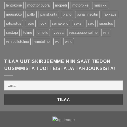
lentokone
moottoripyörä
mopedi
motorbike
musiikki
muusikko
pallo
pariskunta
piano
puhallinsoitin
rakkaus
ratsastus
retro
rock
seinäkello
seksi
sex
sisustus
soittaja
teline
urheilu
vessa
vessapaperiteline
viini
viinipulloteline
viiniteline
wc
wine
TILAA UUTISKIRJEEMME NIIN SAAT TIEDON
UUSIMMISTA TUOTTEISTA JA TARJOUKSISTA!