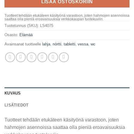
LISÄÄ OSTOSKORIIN
Tuotteet tehdään etukäteen käsityönä varastoon, joten hahmojen asennoissa
saattaa olla pieniä eroavaisuuksia verkkokaupan tuotekuviin.
Tuotetunnus (SKU):
LS4075
Osasto:
Elämää
Avainsanat tuotteelle
lahja
,
nörtti
,
tabletti
,
vessa
,
wc
KUVAUS
LISÄTIEDOT
Tuotteet tehdään etukäteen käsityönä varastoon, joten
hahmojen asennoissa saattaa olla pieniä eroavaisuuksia