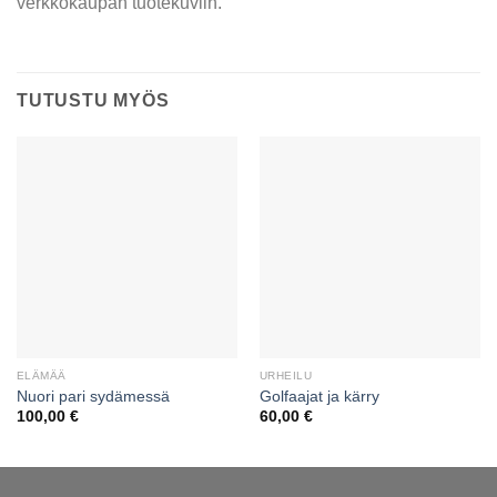
verkkokaupan tuotekuviin.
TUTUSTU MYÖS
ELÄMÄÄ
URHEILU
Nuori pari sydämessä
Golfaajat ja kärry
100,00
€
60,00
€