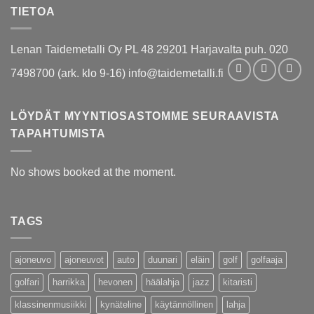
TIETOA
Lenan Taidemetalli Oy PL 48 29201 Harjavalta puh. 020
7498700 (ark. klo 9-16) info@taidemetalli.fi
LÖYDÄT MYYNTIOSASTOMME SEURAAVISTA
TAPAHTUMISTA
No shows booked at the moment.
TAGS
ajoneuvo
ajoneuvot
auto
duunari
eläin
golf
golfaaja
golfari
harrikka
hevonen
häälahja
jazz
kitaristi
klassinenmusiikki
kynäteline
käytännöllinen
lahja