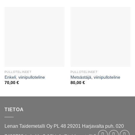
PULLOTELINEET
PULLOTELINEET
Enkeli, viinipulloteline
Metsästäjä, viinipulloteline
70,00
€
80,00
€
TIETOA
Lenan Taidemetalli Oy PL 48 29201 Harjavalta puh. 020