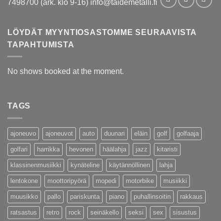
7498700 (ark. klo 9-16) info@taidemetalli.fi
LÖYDÄT MYYNTIOSASTOMME SEURAAVISTA
TAPAHTUMISTA
No shows booked at the moment.
TAGS
ajoneuvo
ajoneuvot
auto
duunari
eläin
golf
golfaaja
golfari
harrikka
hevonen
häälahja
jazz
kitaristi
klassinenmusiikki
kynäteline
käytännöllinen
lahja
lentokone
moottoripyörä
mopedi
motorbike
musiikki
muusikko
pallo
pariskunta
piano
puhallinsoitin
rakkaus
ratsastus
retro
rock
seinäkello
seksi
sex
sisustus