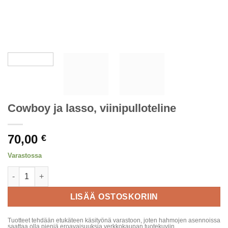
Cowboy ja lasso, viinipulloteline
70,00
€
Varastossa
Cowboy ja lasso, viinipulloteline määrä
LISÄÄ OSTOSKORIIN
Tuotteet tehdään etukäteen käsityönä varastoon, joten hahmojen asennoissa
saattaa olla pieniä eroavaisuuksia verkkokaupan tuotekuviin.