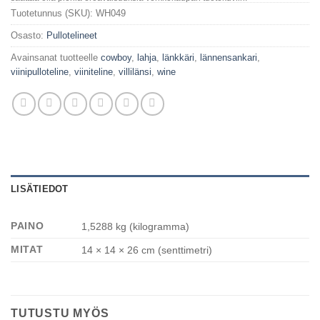
Tuotetunnus (SKU):
WH049
Osasto:
Pullotelineet
Avainsanat tuotteelle
cowboy
,
lahja
,
länkkäri
,
lännensankari
,
viinipulloteline
,
viiniteline
,
villilänsi
,
wine
LISÄTIEDOT
PAINO
1,5288 kg (kilogramma)
MITAT
14 × 14 × 26 cm (senttimetri)
TUTUSTU MYÖS