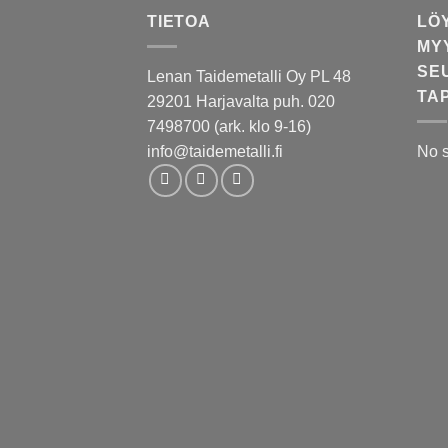
TIETOA
LÖ
MY
SE
Lenan Taidemetalli Oy PL 48
TA
29201 Harjavalta puh. 020
7498700 (ark. klo 9-16)
info@taidemetalli.fi
No 