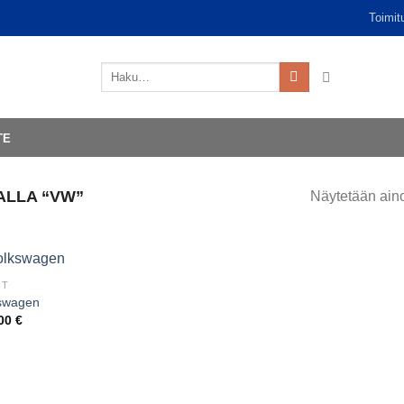
Toimit
Etsi:
TE
ALLA “VW”
Näytetään aino
OT
swagen
,00
€