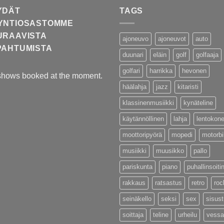
YDÄT
TAGS
YNTIOSASTOMME
URAAVISTA
ajoneuvo
ajoneuvot
auto
PAHTUMISTA
duunari
eläin
golf
golfaaja
golfari
harrikka
hevonen
shows booked at the moment.
häälahja
jazz
kitaristi
klassinenmusiikki
kynäteline
käytännöllinen
lahja
lentokon
moottoripyörä
mopedi
motorb
musiikki
muusikko
pallo
pariskunta
piano
puhallinsoiti
rakkaus
ratsastus
retro
roc
seinäkello
seksi
sex
sisus
soittaja
teline
urheilu
vessa