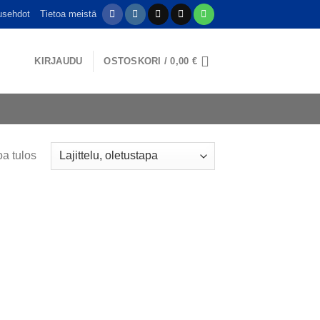
usehdot
Tietoa meistä
KIRJAUDU
OSTOSKORI /
0,00
€
a tulos