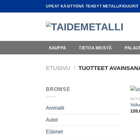
Skip
UPEAT KÄSITYÖNÄ TEHDYT METALLIFIGUURIT
to
content
KAUPPA
TIETOA MEISTÄ
PALAU
ETUSIVU
/
TUOTTEET AVAINSAN
BROWSE
AUT
Volk
Ammatit
120
Autot
Eläimet