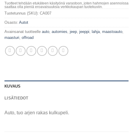
Tuotteet tehdään etukäteen käsityönä varastoon, joten hahmojen asennoissa
saattaa olla pieniä eroavaisuuksia verkkokaupan tuotekuviin.
Tuotetunnus (SKU):
CA007
Osasto:
Autot
Avainsanat tuotteelle
auto
,
automies
,
jeep
,
jeeppi
,
lahja
,
maastoauto
,
maasturi
,
offroad
KUVAUS
LISÄTIEDOT
Auto, tuo arjen rakas kulkupeli.