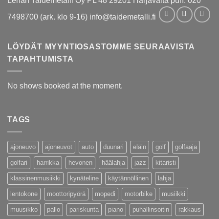
Lenan Taidemetalli Oy PL 48 29201 Harjavalta puh. 020
7498700 (ark. klo 9-16) info@taidemetalli.fi
LÖYDÄT MYYNTIOSASTOMME SEURAAVISTA
TAPAHTUMISTA
No shows booked at the moment.
TAGS
ajoneuvo
ajoneuvot
auto
duunari
eläin
golf
golfaaja
golfari
harrikka
hevonen
häälahja
jazz
kitaristi
klassinenmusiikki
kynäteline
käytännöllinen
lahja
lentokone
moottoripyörä
mopedi
motorbike
musiikki
muusikko
pallo
pariskunta
piano
puhallinsoitin
rakkaus