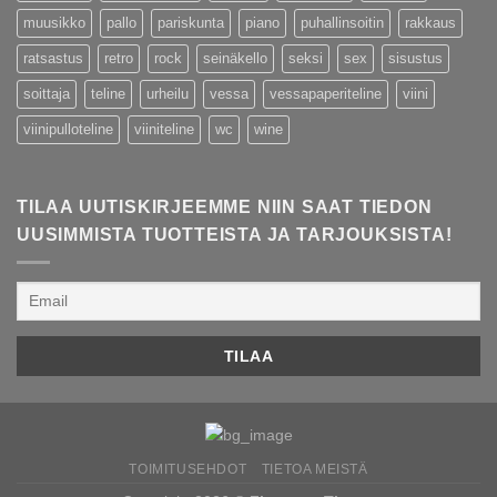
muusikko
pallo
pariskunta
piano
puhallinsoitin
rakkaus
ratsastus
retro
rock
seinäkello
seksi
sex
sisustus
soittaja
teline
urheilu
vessa
vessapaperiteline
viini
viinipulloteline
viiniteline
wc
wine
TILAA UUTISKIRJEEMME NIIN SAAT TIEDON
UUSIMMISTA TUOTTEISTA JA TARJOUKSISTA!
TOIMITUSEHDOT
TIETOA MEISTÄ