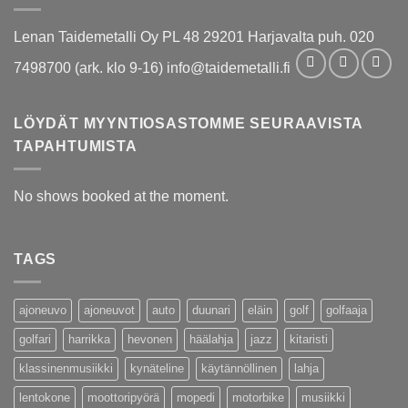
Lenan Taidemetalli Oy PL 48 29201 Harjavalta puh. 020
7498700 (ark. klo 9-16) info@taidemetalli.fi
LÖYDÄT MYYNTIOSASTOMME SEURAAVISTA
TAPAHTUMISTA
No shows booked at the moment.
TAGS
ajoneuvo
ajoneuvot
auto
duunari
eläin
golf
golfaaja
golfari
harrikka
hevonen
häälahja
jazz
kitaristi
klassinenmusiikki
kynäteline
käytännöllinen
lahja
lentokone
moottoripyörä
mopedi
motorbike
musiikki