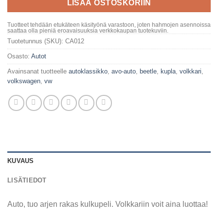
LISÄÄ OSTOSKORIIN
Tuotteet tehdään etukäteen käsityönä varastoon, joten hahmojen asennoissa
saattaa olla pieniä eroavaisuuksia verkkokaupan tuotekuviin.
Tuotetunnus (SKU):
CA012
Osasto:
Autot
Avainsanat tuotteelle
autoklassikko
,
avo-auto
,
beetle
,
kupla
,
volkkari
,
volkswagen
,
vw
KUVAUS
LISÄTIEDOT
Auto, tuo arjen rakas kulkupeli. Volkkariin voit aina luottaa!