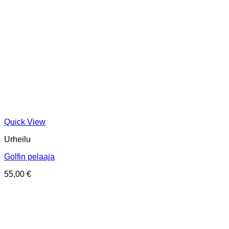
Quick View
Urheilu
Golfin pelaaja
55,00
€