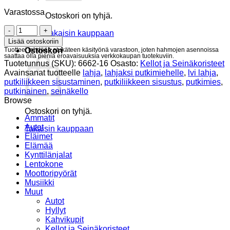
Varastossa
Ostoskori on tyhjä.
Pieni
Takaisin kauppaan
putkimiehen
Lisää ostoskoriin
kello
Tuotteet tehdään etukäteen käsityönä varastoon, joten hahmojen asennoissa
Ostoskori
saattaa olla pieniä eroavaisuuksia verkkokaupan tuotekuviin.
määrä
Tuotetunnus (SKU):
6662-16
Osasto:
Kellot ja Seinäkoristeet
Avainsanat tuotteelle
lahja
,
lahjaksi putkimiehelle
,
lvi lahja
,
putkiliikkeen sisustaminen
,
putkiliikkeen sisustus
,
putkimies
,
putkinainen
,
seinäkello
Browse
Ostoskori on tyhjä.
Ammatit
Autot
Takaisin kauppaan
Eläimet
Elämää
Kynttilänjalat
Lentokone
Moottoripyörät
Musiikki
Muut
Autot
Hyllyt
Kahvikupit
Kellot ja Seinäkoristeet