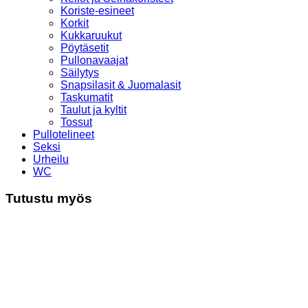
Koriste-esineet
Korkit
Kukkaruukut
Pöytäsetit
Pullonavaajat
Säilytys
Snapsilasit & Juomalasit
Taskumatit
Taulut ja kyltit
Tossut
Pullotelineet
Seksi
Urheilu
WC
Tutustu myös