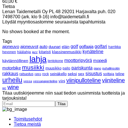
60,00
€
Tietoa
Lenan Taidemetalli Oy PL 48 29201 Harjavalta puh. 020
7498700 (ark. klo 9-16) info@taidemetalli.fi
Löydät myyntiosastomme seuraavista tapahtumista
No shows booked at the moment.
Tags
ajoneuvo
ajoneuvot
golf
golfaaja
golfari
auto
duunari
eläin
harrikka
kynäteline
klassinenmusiikki
hevonen
häälahja
kitaristi
jazz
lahja
moottoripyörä
mopedi
käytännöllinen
lentokone
musiikki
pariskunta
motorbike
muusikko
pallo
piano
puhallinsoitin
rakkaus
sisustus
seksi
sex
ratsastus
rock
seinäkello
soittaja
teline
retro
urheilu
viinipulloteline
viiniteline
viini
vessa
vessapaperiteline
wine
wc
Tilaa uutiskirjeemme niin saat tiedon uusimmista tuotteista ja
tarjouksista!
Toimitusehdot
Tietoa meistä