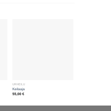
URHEILU
URHEILU
Keilaaja
Ratsastaja (mies)
55,00
€
55,00
€