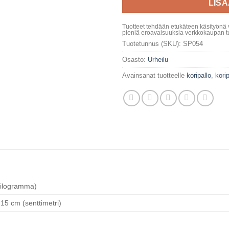
LIS
Tuotteet tehdään etukäteen käsityönä 
pieniä eroavaisuuksia verkkokaupan tu
Tuotetunnus (SKU):
SP054
Osasto:
Urheilu
Avainsanat tuotteelle
koripallo
,
korip
kilogramma)
 15 cm (senttimetri)