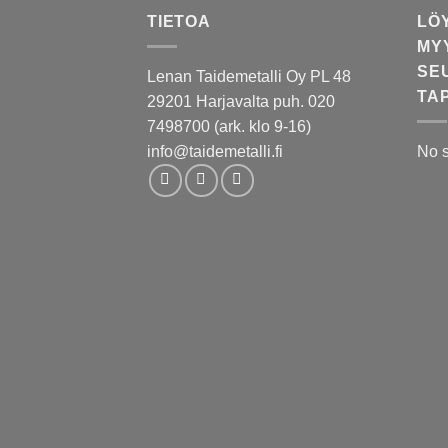
TIETOA
LÖ
MY
SE
Lenan Taidemetalli Oy PL 48
TA
29201 Harjavalta puh. 020
7498700 (ark. klo 9-16)
info@taidemetalli.fi
No 