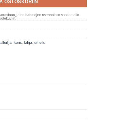
ÄÄ OSTOSKORIIN
varastoon, joten hahmojen asennoissa saattaa olla
otekuviin.
alloilija
,
koris
,
lahja
,
urheilu