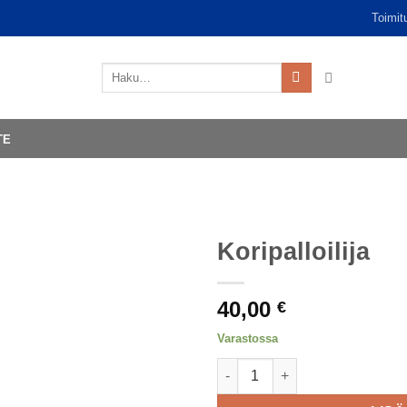
Toimit
Etsi:
TE
Koripalloilija
40,00
€
Varastossa
Koripalloilija määrä