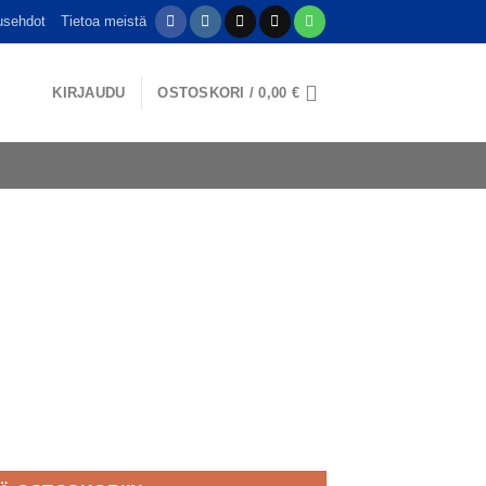
usehdot
Tietoa meistä
KIRJAUDU
OSTOSKORI /
0,00
€