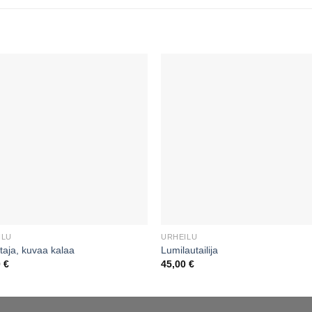
ILU
URHEILU
taja, kuvaa kalaa
Lumilautailija
0
€
45,00
€