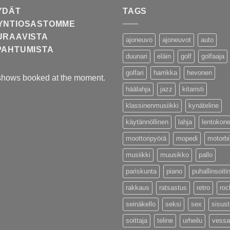
YDÄT
TAGS
YNTIOSASTOMME
URAAVISTA
ajoneuvo
ajoneuvot
auto
PAHTUMISTA
duunari
eläin
golf
golfaaja
golfari
harrikka
hevonen
shows booked at the moment.
häälahja
jazz
kitaristi
klassinenmusiikki
kynäteline
käytännöllinen
lahja
lentokon
moottoripyörä
mopedi
motorb
musiikki
muusikko
pallo
pariskunta
piano
puhallinsoiti
rakkaus
ratsastus
retro
roc
seinäkello
seksi
sex
sisus
soittaja
teline
urheilu
vessa