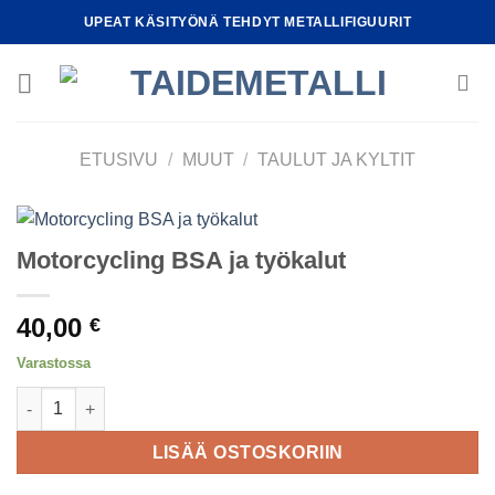
Skip
UPEAT KÄSITYÖNÄ TEHDYT METALLIFIGUURIT
to
content
ETUSIVU
/
MUUT
/
TAULUT JA KYLTIT
Motorcycling BSA ja työkalut
40,00
€
Varastossa
Motorcycling BSA ja työkalut määrä
LISÄÄ OSTOSKORIIN