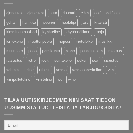
ajoneuvo
ajoneuvot
auto
duunari
eläin
golf
golfaaja
golfari
harrikka
hevonen
häälahja
jazz
kitaristi
klassinenmusiikki
kynäteline
käytännöllinen
lahja
lentokone
moottoripyörä
mopedi
motorbike
musiikki
muusikko
pallo
pariskunta
piano
puhallinsoitin
rakkaus
ratsastus
retro
rock
seinäkello
seksi
sex
sisustus
soittaja
teline
urheilu
vessa
vessapaperiteline
viini
viinipulloteline
viiniteline
wc
wine
TILAA UUTISKIRJEEMME NIIN SAAT TIEDON
UUSIMMISTA TUOTTEISTA JA TARJOUKSISTA!