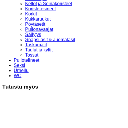
Kellot ja Seinäkoristeet
Koriste-esineet
Korkit
Kukkaruukut
Pöytäsetit
Pullonavaajat
Säilytys
Snapsilasit & Juomalasit
Taskumatit
Taulut ja kyltit
Tossut
Pullotelineet
Seksi
Urheilu
WC
Tutustu myös