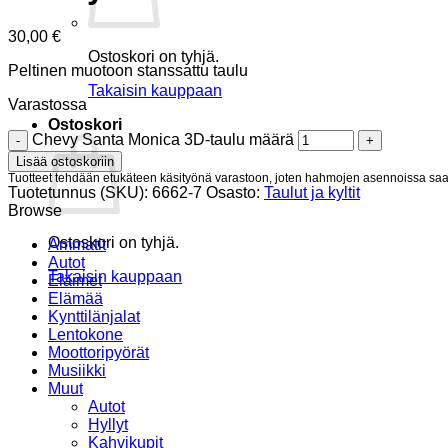
30,00
€
Ostoskori on tyhjä.
Peltinen muotoon stanssattu taulu
Takaisin kauppaan
Varastossa
Ostoskori
Chevy Santa Monica 3D-taulu määrä
Lisää ostoskoriin
Tuotteet tehdään etukäteen käsityönä varastoon, joten hahmojen asennoissa saat
Tuotetunnus (SKU):
6662-7
Osasto:
Taulut ja kyltit
Browse
Ostoskori on tyhjä.
Ammatit
Autot
Takaisin kauppaan
Eläimet
Elämää
Kynttilänjalat
Lentokone
Moottoripyörät
Musiikki
Muut
Autot
Hyllyt
Kahvikupit