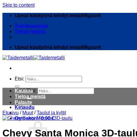
Skip to content
Upeat käsityönä tehdyt metallifiguurit
Toimitusehdot
Tietoa meistä
Upeat käsityönä tehdyt metallifiguurit
Etsi:
Kauppa
Etsi:
Tietoa meistä
Palaute
Kirjaudu
Etusivu
/
Muut
/
Taulut ja kyltit
Ostoskori /
0,00
€
Chevy Santa Monica 3D-taul