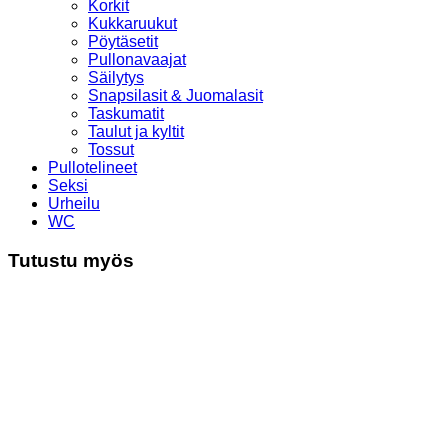
Korkit
Kukkaruukut
Pöytäsetit
Pullonavaajat
Säilytys
Snapsilasit & Juomalasit
Taskumatit
Taulut ja kyltit
Tossut
Pullotelineet
Seksi
Urheilu
WC
Tutustu myös