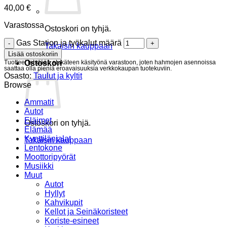
40,00
€
Varastossa
Ostoskori on tyhjä.
Gas Station ja työkalut määrä
Takaisin kauppaan
Lisää ostoskoriin
Tuotteet tehdään etukäteen käsityönä varastoon, joten hahmojen asennoissa
Ostoskori
saattaa olla pieniä eroavaisuuksia verkkokaupan tuotekuviin.
Osasto:
Taulut ja kyltit
Browse
Ammatit
Autot
Eläimet
Ostoskori on tyhjä.
Elämää
Kynttilänjalat
Takaisin kauppaan
Lentokone
Moottoripyörät
Musiikki
Muut
Autot
Hyllyt
Kahvikupit
Kellot ja Seinäkoristeet
Koriste-esineet