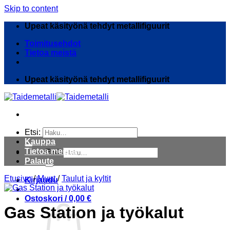
Skip to content
Upeat käsityönä tehdyt metallifiguurit
Toimitusehdot
Tietoa meistä
Upeat käsityönä tehdyt metallifiguurit
Etsi:
Kauppa
Tietoa meistä
Etsi:
Palaute
Etusivu
/
Muut
/
Taulut ja kyltit
Kirjaudu
Ostoskori /
0,00
€
Gas Station ja työkalut