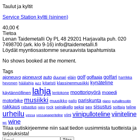
Taulut ja kyltit
Service Station kyltti (sininen)
40,00
€
Tietoa
Lenan Taidemetalli Oy PL 48 29201 Harjavalta puh. 020
7498700 (ark. klo 9-16) info@taidemetalli.fi
Löydät myyntiosastomme seuraavista tapahtumista
No shows booked at the moment.
Tags
ajoneuvo
ajoneuvot
golf
golfaaja
golfari
auto
duunari
eläin
harrikka
kynäteline
klassinenmusiikki
hevonen
häälahja
kitaristi
jazz
lahja
moottoripyörä
mopedi
käytännöllinen
lentokone
musiikki
pariskunta
motorbike
muusikko
pallo
piano
puhallinsoitin
rakkaus
sisustus
seksi
sex
ratsastus
rock
seinäkello
soittaja
teline
retro
urheilu
viinipulloteline
viiniteline
viini
vessa
vessapaperiteline
wine
wc
Tilaa uutiskirjeemme niin saat tiedon uusimmista tuotteista ja
tarjouksista!