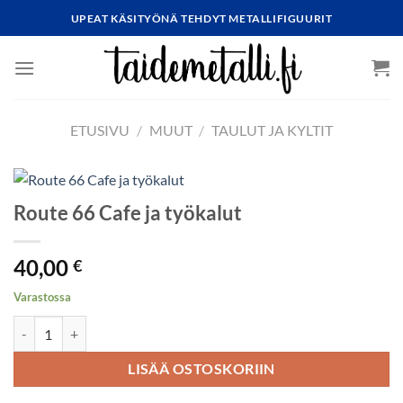
Skip
UPEAT KÄSITYÖNÄ TEHDYT METALLIFIGUURIT
to
content
ETUSIVU
/
MUUT
/
TAULUT JA KYLTIT
Route 66 Cafe ja työkalut
40,00
€
Varastossa
Route 66 Cafe ja työkalut määrä
LISÄÄ OSTOSKORIIN