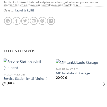
Tuotteet tehdään etukäteen käsityönä varastoon, joten hahmojen asennoissa
saattaa olla pieniä eroavaisuuksia verkkokaupan tuotekuviin.
Osasto:
Taulut ja kyltit
TUTUSTU MYÖS
TAULUT JA KYLTIT
MP tankkitaulu Garage
TAULUT JA KYLTIT
20,00
€
Service Station kyltti (sininen)
40,00
€