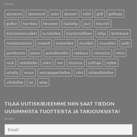
ajoneuvo
ajoneuvot
auto
duunari
eläin
golf
golfaaja
golfari
harrikka
hevonen
häälahja
jazz
kitaristi
klassinenmusiikki
kynäteline
käytännöllinen
lahja
lentokone
moottoripyörä
mopedi
motorbike
musiikki
muusikko
pallo
pariskunta
piano
puhallinsoitin
rakkaus
ratsastus
retro
rock
seinäkello
seksi
sex
sisustus
soittaja
teline
urheilu
vessa
vessapaperiteline
viini
viinipulloteline
viiniteline
wc
wine
TILAA UUTISKIRJEEMME NIIN SAAT TIEDON
UUSIMMISTA TUOTTEISTA JA TARJOUKSISTA!