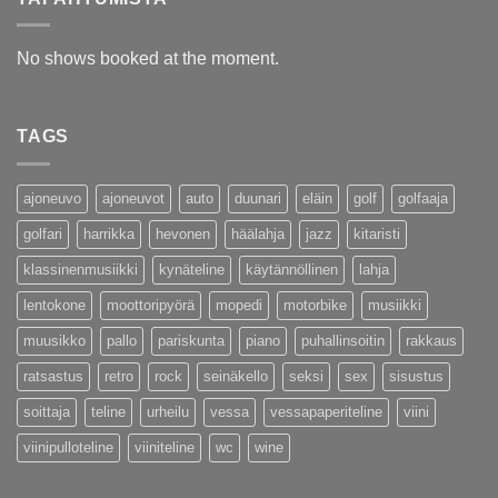
No shows booked at the moment.
TAGS
ajoneuvo
ajoneuvot
auto
duunari
eläin
golf
golfaaja
golfari
harrikka
hevonen
häälahja
jazz
kitaristi
klassinenmusiikki
kynäteline
käytännöllinen
lahja
lentokone
moottoripyörä
mopedi
motorbike
musiikki
muusikko
pallo
pariskunta
piano
puhallinsoitin
rakkaus
ratsastus
retro
rock
seinäkello
seksi
sex
sisustus
soittaja
teline
urheilu
vessa
vessapaperiteline
viini
viinipulloteline
viiniteline
wc
wine