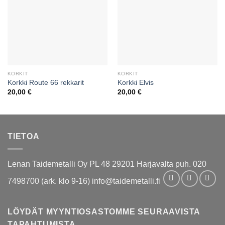
KORKIT
KORKIT
Korkki Route 66 rekkarit
Korkki Elvis
20,00
€
20,00
€
TIETOA
Lenan Taidemetalli Oy PL 48 29201 Harjavalta puh. 020
7498700 (ark. klo 9-16) info@taidemetalli.fi
LÖYDÄT MYYNTIOSASTOMME SEURAAVISTA
TAPAHTUMISTA