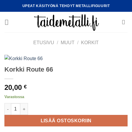
Skip
UPEAT KÄSITYÖNÄ TEHDYT METALLIFIGUURIT
to
content
ETUSIVU
/
MUUT
/
KORKIT
Korkki Route 66
20,00
€
Varastossa
Korkki Route 66 määrä
LISÄÄ OSTOSKORIIN