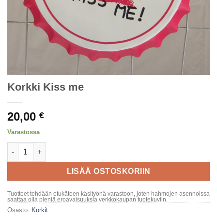
Korkki Kiss me
20,00
€
Varastossa
Korkki Kiss me määrä
LISÄÄ OSTOSKORIIN
Tuotteet tehdään etukäteen käsityönä varastoon, joten hahmojen asennoissa
saattaa olla pieniä eroavaisuuksia verkkokaupan tuotekuviin.
Osasto:
Korkit