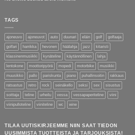
TAGS
ajoneuvo
ajoneuvot
auto
duunari
eläin
golf
golfaaja
golfari
harrikka
hevonen
häälahja
jazz
kitaristi
klassinenmusiikki
kynäteline
käytännöllinen
lahja
lentokone
moottoripyörä
mopedi
motorbike
musiikki
muusikko
pallo
pariskunta
piano
puhallinsoitin
rakkaus
ratsastus
retro
rock
seinäkello
seksi
sex
sisustus
soittaja
teline
urheilu
vessa
vessapaperiteline
viini
viinipulloteline
viiniteline
wc
wine
TILAA UUTISKIRJEEMME NIIN SAAT TIEDON
UUSIMMISTA TUOTTEISTA JA TARJOUKSISTA!