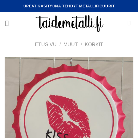
Skip
UPEAT KÄSITYÖNÄ TEHDYT METALLIFIGUURIT
to
content
ETUSIVU
/
MUUT
/
KORKIT