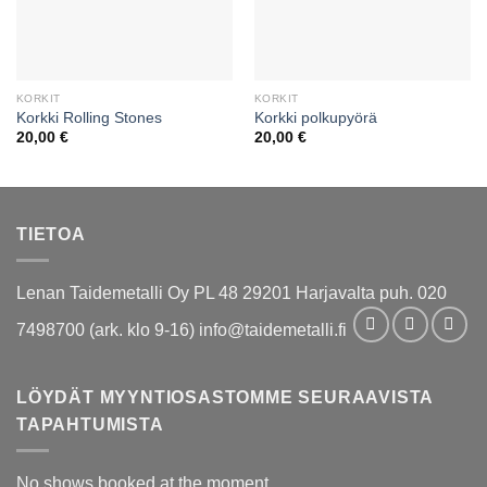
KORKIT
KORKIT
Korkki Rolling Stones
Korkki polkupyörä
20,00
€
20,00
€
TIETOA
Lenan Taidemetalli Oy PL 48 29201 Harjavalta puh. 020
7498700 (ark. klo 9-16) info@taidemetalli.fi
LÖYDÄT MYYNTIOSASTOMME SEURAAVISTA
TAPAHTUMISTA
No shows booked at the moment.