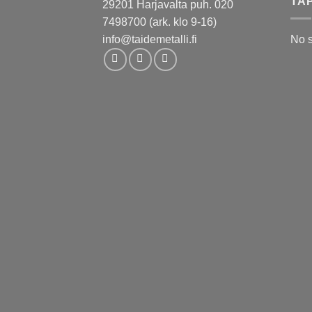
TA
29201 Harjavalta puh. 020
7498700 (ark. klo 9-16)
info@taidemetalli.fi
No 