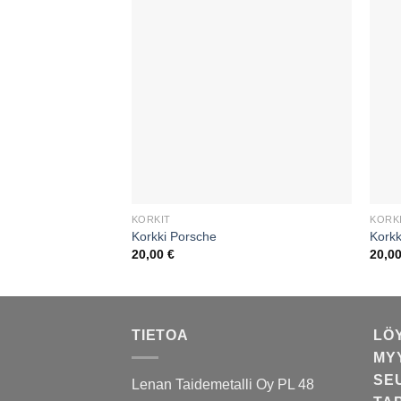
KORKIT
KORK
Korkki Porsche
Korkk
20,00
€
20,0
TIETOA
LÖ
MY
SE
Lenan Taidemetalli Oy PL 48