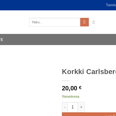
Toimit
Etsi:
TE
Korkki Carlsbe
20,00
€
Varastossa
Korkki Carlsberg määrä