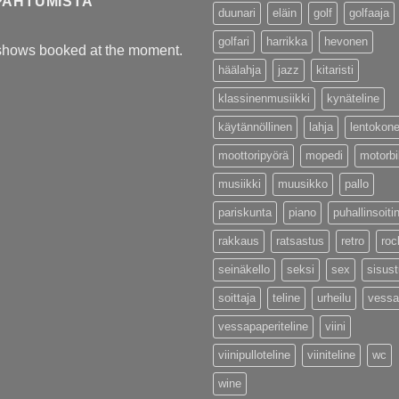
PAHTUMISTA
duunari
eläin
golf
golfaaja
golfari
harrikka
hevonen
shows booked at the moment.
häälahja
jazz
kitaristi
klassinenmusiikki
kynäteline
käytännöllinen
lahja
lentokon
moottoripyörä
mopedi
motorb
musiikki
muusikko
pallo
pariskunta
piano
puhallinsoiti
rakkaus
ratsastus
retro
roc
seinäkello
seksi
sex
sisus
soittaja
teline
urheilu
vessa
vessapaperiteline
viini
viinipulloteline
viiniteline
wc
wine