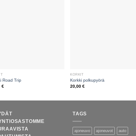
IT
KORKIT
i Road Trip
Korkki polkupyörä
0
€
20,00
€
YDÄT
TAGS
YNTIOSASTOMME
URAAVISTA
ajoneuvo
ajoneuvot
auto