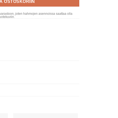
ÄÄ OSTOSKORIIN
varastoon, joten hahmojen asennoissa saattaa olla
otekuviin.