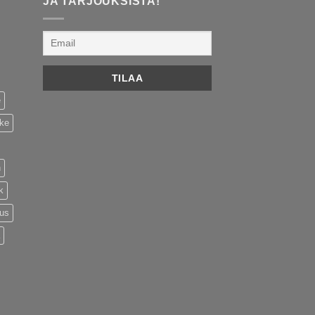
JA TARJOUKSISTA!
e
ike
n
k
tus