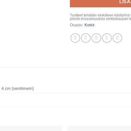
LIS
Tuotteet tehdään etukäteen käsityönä 
pieniä eroavaisuuksia verkkokaupan tu
Osasto:
Korkit
 4 cm (senttimetri)