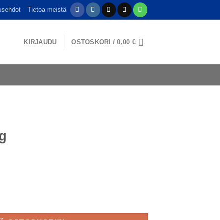
usehdot
Tietoa meistä
KIRJAUDU
OSTOSKORI /
0,00
€
rg