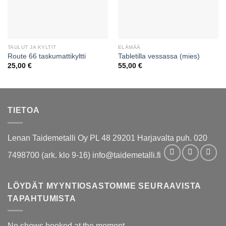
TAULUT JA KYLTIT
ELÄMÄÄ
Route 66 taskumattikyltti
Tabletilla vessassa (mies)
25,00
€
55,00
€
TIETOA
Lenan Taidemetalli Oy PL 48 29201 Harjavalta puh. 020
7498700 (ark. klo 9-16) info@taidemetalli.fi
LÖYDÄT MYYNTIOSASTOMME SEURAAVISTA
TAPAHTUMISTA
No shows booked at the moment.