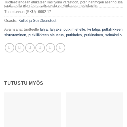
Tuotteet tehdään etukäteen käsityönä varastoon, joten hahmojen asennoissa
saattaa olla pieniä eroavaisuuksia verkkokaupan tuotekuviin.
Tuotetunnus (SKU):
6662-17
Osasto:
Kellot ja Seinäkoristeet
Avainsanat tuotteelle
lahja
,
lahjaksi putkimiehelle
,
lvi lahja
,
putkiliikkeen
sisustaminen
,
putkiliikkeen sisustus
,
putkimies
,
putkinainen
,
seinäkello
TUTUSTU MYÖS