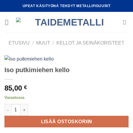
Skip
UPEAT KÄSITYÖNÄ TEHDYT METALLIFIGUURIT
to
content
ETUSIVU
/
MUUT
/
KELLOT JA SEINÄKORISTEET
Iso putkimiehen kello
85,00
€
Varastossa
Iso putkimiehen kello määrä
LISÄÄ OSTOSKORIIN