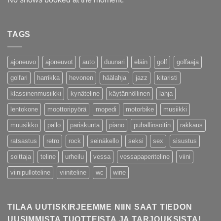
TAGS
ajoneuvo
ajoneuvot
auto
duunari
eläin
golf
golfaaja
golfari
harrikka
hevonen
häälahja
jazz
kitaristi
klassinenmusiikki
kynäteline
käytännöllinen
lahja
lentokone
moottoripyörä
mopedi
motorbike
musiikki
muusikko
pallo
pariskunta
piano
puhallinsoitin
rakkaus
ratsastus
retro
rock
seinäkello
seksi
sex
sisustus
soittaja
teline
urheilu
vessa
vessapaperiteline
viini
viinipulloteline
viiniteline
wc
wine
TILAA UUTISKIRJEEMME NIIN SAAT TIEDON
UUSIMMISTA TUOTTEISTA JA TARJOUKSISTA!