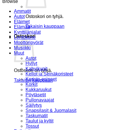
Browse
Ammatit
Autot
Ostoskori on tyhjä.
Eläimet
Takaisin kauppaan
Elämää
Kynttilänjalat
Ostoskori
Lentokone
Moottoripyörät
Musiikki
Muut
Autot
Hyllyt
Kahvikupit
Ostoskori on tyhjä.
Kellot ja Seinäkoristeet
Koriste-esineet
Takaisin kauppaan
Korkit
Kukkaruukut
Pöytäsetit
Pullonavaajat
Säilytys
Snapsilasit & Juomalasit
Taskumatit
Taulut ja kyltit
Tossut