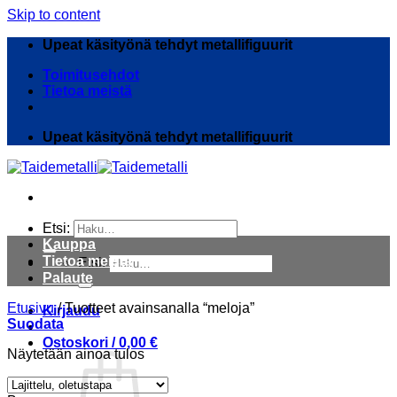
Skip to content
Upeat käsityönä tehdyt metallifiguurit
Toimitusehdot
Tietoa meistä
Upeat käsityönä tehdyt metallifiguurit
Etsi:
Kauppa
Tietoa meistä
Etsi:
Palaute
Etusivu
/
Tuotteet avainsanalla “meloja”
Kirjaudu
Suodata
Ostoskori /
0,00
€
Näytetään ainoa tulos