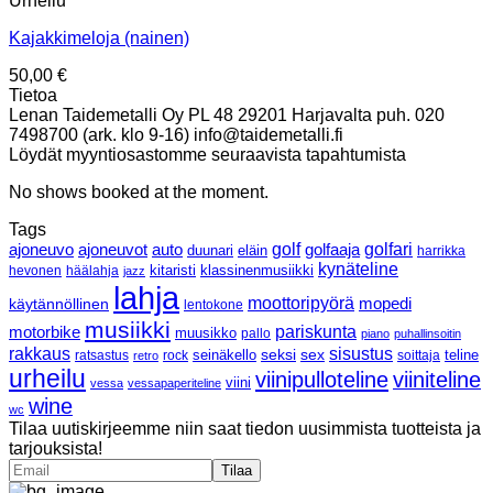
Urheilu
Kajakkimeloja (nainen)
50,00
€
Tietoa
Lenan Taidemetalli Oy PL 48 29201 Harjavalta puh. 020
7498700 (ark. klo 9-16) info@taidemetalli.fi
Löydät myyntiosastomme seuraavista tapahtumista
No shows booked at the moment.
Tags
ajoneuvo
ajoneuvot
golf
golfaaja
golfari
auto
duunari
eläin
harrikka
kynäteline
klassinenmusiikki
hevonen
häälahja
kitaristi
jazz
lahja
moottoripyörä
mopedi
käytännöllinen
lentokone
musiikki
pariskunta
motorbike
muusikko
pallo
piano
puhallinsoitin
rakkaus
sisustus
seksi
sex
ratsastus
rock
seinäkello
soittaja
teline
retro
urheilu
viinipulloteline
viiniteline
viini
vessa
vessapaperiteline
wine
wc
Tilaa uutiskirjeemme niin saat tiedon uusimmista tuotteista ja
tarjouksista!