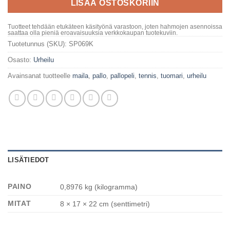
LISÄÄ OSTOSKORIIN
Tuotteet tehdään etukäteen käsityönä varastoon, joten hahmojen asennoissa
saattaa olla pieniä eroavaisuuksia verkkokaupan tuotekuviin.
Tuotetunnus (SKU):
SP069K
Osasto:
Urheilu
Avainsanat tuotteelle
maila
,
pallo
,
pallopeli
,
tennis
,
tuomari
,
urheilu
LISÄTIEDOT
PAINO
0,8976 kg (kilogramma)
MITAT
8 × 17 × 22 cm (senttimetri)