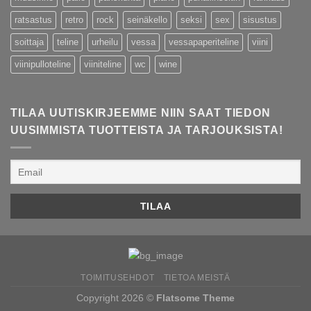
ratsastus
retro
rock
seinäkello
seksi
sex
sisustus
soittaja
teline
urheilu
vessa
vessapaperiteline
viini
viinipulloteline
viiniteline
wc
wine
TILAA UUTISKIRJEEMME NIIN SAAT TIEDON
UUSIMMISTA TUOTTEISTA JA TARJOUKSISTA!
TOIMITUSEHDOT
TIETOA MEISTÄ
Copyright 2026 ©
Flatsome Theme