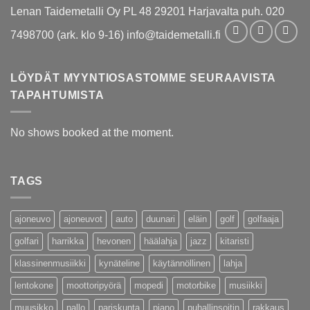
Lenan Taidemetalli Oy PL 48 29201 Harjavalta puh. 020
7498700 (ark. klo 9-16) info@taidemetalli.fi
LÖYDÄT MYYNTIOSASTOMME SEURAAVISTA
TAPAHTUMISTA
No shows booked at the moment.
TAGS
ajoneuvo
ajoneuvot
auto
duunari
eläin
golf
golfaaja
golfari
harrikka
hevonen
häälahja
jazz
kitaristi
klassinenmusiikki
kynäteline
käytännöllinen
lahja
lentokone
moottoripyörä
mopedi
motorbike
musiikki
muusikko
pallo
pariskunta
piano
puhallinsoitin
rakkaus