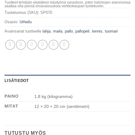
Tuotteet tehdään etukäteen käsityönä varastoon, joten hahmojen asennoissa
saattaa olla pieniä eroavaisuuksia verkkokaupan tuotekuviin.
Tuotetunnus (SKU):
SP070
Osasto:
Urheilu
Avainsanat tuotteelle
lahja
,
maila
,
pallo
,
pallopeli
,
tennis
,
tuomari
LISÄTIEDOT
PAINO
1,8 kg (kilogramma)
MITAT
12 × 20 × 20 cm (senttimetri)
TUTUSTU MYÖS