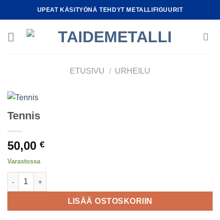
Skip
UPEAT KÄSITYÖNÄ TEHDYT METALLIFIGUURIT
to
content
ETUSIVU
/
URHEILU
Tennis
50,00
€
Varastossa
Tennis määrä
LISÄÄ OSTOSKORIIN