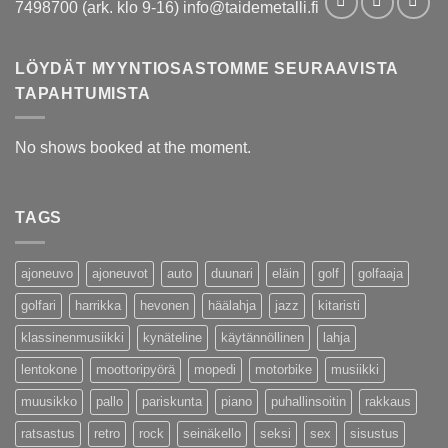
7498700 (ark. klo 9-16) info@taidemetalli.fi
LÖYDÄT MYYNTIOSASTOMME SEURAAVISTA
TAPAHTUMISTA
No shows booked at the moment.
TAGS
ajoneuvo
ajoneuvot
auto
duunari
eläin
golf
golfaaja
golfari
harrikka
hevonen
häälahja
jazz
kitaristi
klassinenmusiikki
kynäteline
käytännöllinen
lahja
lentokone
moottoripyörä
mopedi
motorbike
musiikki
muusikko
pallo
pariskunta
piano
puhallinsoitin
rakkaus
ratsastus
retro
rock
seinäkello
seksi
sex
sisustus