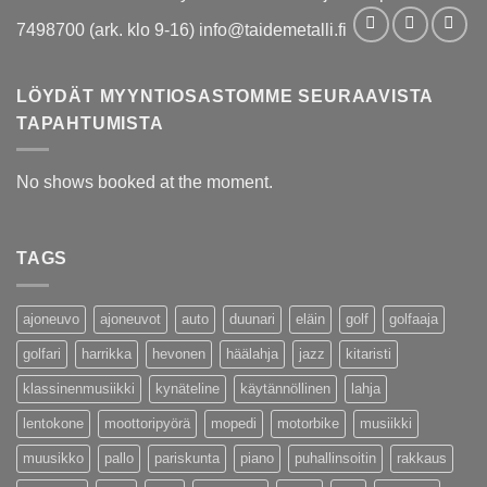
7498700 (ark. klo 9-16) info@taidemetalli.fi
LÖYDÄT MYYNTIOSASTOMME SEURAAVISTA
TAPAHTUMISTA
No shows booked at the moment.
TAGS
ajoneuvo
ajoneuvot
auto
duunari
eläin
golf
golfaaja
golfari
harrikka
hevonen
häälahja
jazz
kitaristi
klassinenmusiikki
kynäteline
käytännöllinen
lahja
lentokone
moottoripyörä
mopedi
motorbike
musiikki
muusikko
pallo
pariskunta
piano
puhallinsoitin
rakkaus