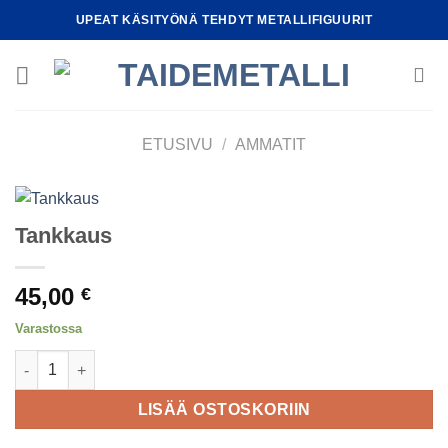
Skip
UPEAT KÄSITYÖNÄ TEHDYT METALLIFIGUURIT
to
content
ETUSIVU
/
AMMATIT
Tankkaus
45,00
€
Varastossa
Tankkaus määrä
LISÄÄ OSTOSKORIIN