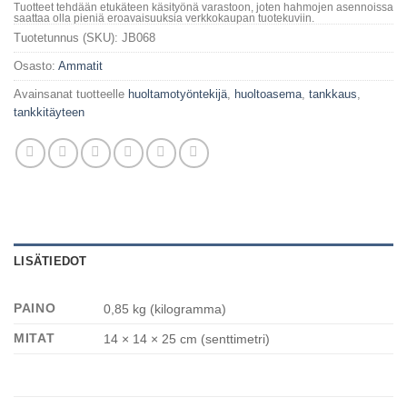
Tuotteet tehdään etukäteen käsityönä varastoon, joten hahmojen asennoissa
saattaa olla pieniä eroavaisuuksia verkkokaupan tuotekuviin.
Tuotetunnus (SKU):
JB068
Osasto:
Ammatit
Avainsanat tuotteelle
huoltamotyöntekijä
,
huoltoasema
,
tankkaus
,
tankkitäyteen
LISÄTIEDOT
PAINO
0,85 kg (kilogramma)
MITAT
14 × 14 × 25 cm (senttimetri)