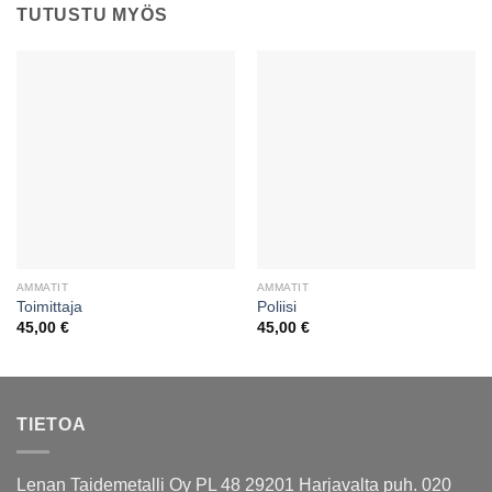
TUTUSTU MYÖS
AMMATIT
AMMATIT
Toimittaja
Poliisi
45,00
€
45,00
€
TIETOA
Lenan Taidemetalli Oy PL 48 29201 Harjavalta puh. 020