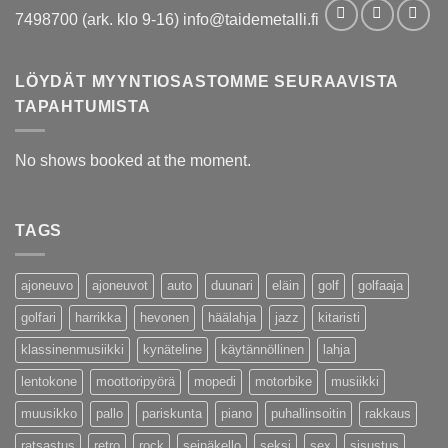
7498700 (ark. klo 9-16) info@taidemetalli.fi
LÖYDÄT MYYNTIOSASTOMME SEURAAVISTA
TAPAHTUMISTA
No shows booked at the moment.
TAGS
ajoneuvo
ajoneuvot
auto
duunari
eläin
golf
golfaaja
golfari
harrikka
hevonen
häälahja
jazz
kitaristi
klassinenmusiikki
kynäteline
käytännöllinen
lahja
lentokone
moottoripyörä
mopedi
motorbike
musiikki
muusikko
pallo
pariskunta
piano
puhallinsoitin
rakkaus
ratsastus
retro
rock
seinäkello
seksi
sex
sisustus