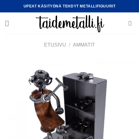
Skip
UPEAT KÄSITYÖNÄ TEHDYT METALLIFIGUURIT
to
content
ETUSIVU
/
AMMATIT