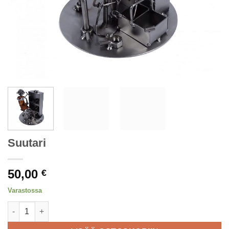
Suutari
50,00
€
Varastossa
Suutari määrä