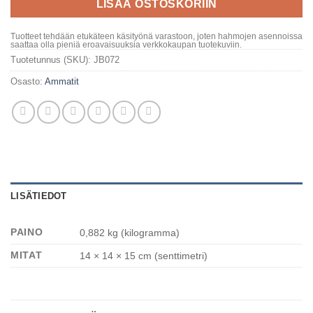
LISÄÄ OSTOSKORIIN
Tuotteet tehdään etukäteen käsityönä varastoon, joten hahmojen asennoissa
saattaa olla pieniä eroavaisuuksia verkkokaupan tuotekuviin.
Tuotetunnus (SKU):
JB072
Osasto:
Ammatit
LISÄTIEDOT
PAINO
0,882 kg (kilogramma)
MITAT
14 × 14 × 15 cm (senttimetri)