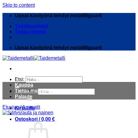
Skip to content
Upeat käsityönä tehdyt metallifiguurit
Toimitusehdot
Tietoa meistä
Upeat käsityönä tehdyt metallifiguurit
Etsi:
Kauppa
Tietoa meistä
Etsi:
Palaute
Etusivu
/
Ammatit
Kirjaudu
Ostoskori /
0,00
€