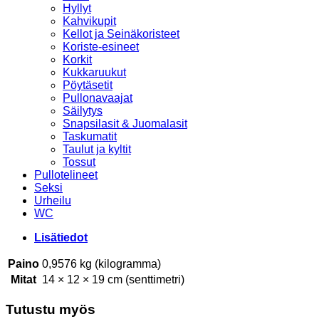
Hyllyt
Kahvikupit
Kellot ja Seinäkoristeet
Koriste-esineet
Korkit
Kukkaruukut
Pöytäsetit
Pullonavaajat
Säilytys
Snapsilasit & Juomalasit
Taskumatit
Taulut ja kyltit
Tossut
Pullotelineet
Seksi
Urheilu
WC
Lisätiedot
Paino
0,9576 kg (kilogramma)
Mitat
14 × 12 × 19 cm (senttimetri)
Tutustu myös