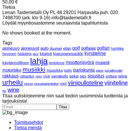
50,00
€
Tietoa
Lenan Taidemetalli Oy PL 48 29201 Harjavalta puh. 020
7498700 (ark. klo 9-16) info@taidemetalli.fi
Löydät myyntiosastomme seuraavista tapahtumista
No shows booked at the moment.
Tags
ajoneuvo
ajoneuvot
golf
golfaaja
golfari
auto
duunari
eläin
harrikka
kynäteline
klassinenmusiikki
hevonen
häälahja
kitaristi
jazz
lahja
moottoripyörä
mopedi
käytännöllinen
lentokone
musiikki
pariskunta
motorbike
muusikko
pallo
piano
puhallinsoitin
rakkaus
sisustus
seksi
sex
ratsastus
rock
seinäkello
soittaja
teline
retro
urheilu
viinipulloteline
viiniteline
viini
vessa
vessapaperiteline
wine
wc
Tilaa uutiskirjeemme niin saat tiedon uusimmista tuotteista ja
tarjouksista!
Toimitusehdot
Tietoa meistä