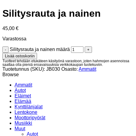
Silitysrauta ja nainen
45,00
€
Varastossa
Silitysrauta ja nainen määrä
Lisää ostoskoriin
Tuotteet tehdään etukäteen käsityönä varastoon, joten hahmojen asennoissa
saattaa olla pieniä eroavaisuuksia verkkokaupan tuotekuviin.
Tuotetunnus (SKU):
JB030
Osasto:
Ammatit
Browse
Ammatit
Autot
Eläimet
Elämää
Kynttilänjalat
Lentokone
Moottoripyörät
Musiikki
Muut
Autot