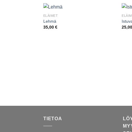
ELÄIMET
ELÄI
Lehmä
Istuv
35,00
€
25,0
TIETOA
LÖ
MY