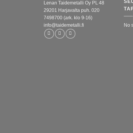
SE
Lenan Taidemetalli Oy PL 48
TA
29201 Harjavalta puh. 020
7498700 (ark. klo 9-16)
info@taidemetalli.fi
No 