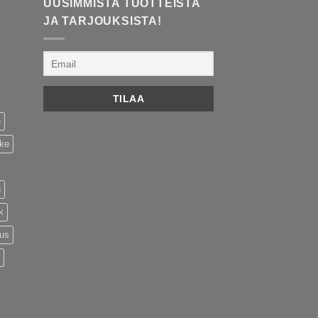
UUSIMMISTA TUOTTEISTA
JA TARJOUKSISTA!
e
ike
n
k
tus