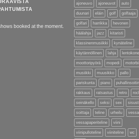
URAAVISTA
ajoneuvo
ajoneuvot
auto
PAHTUMISTA
duunari
eläin
golf
golfaaja
golfari
harrikka
hevonen
shows booked at the moment.
häälahja
jazz
kitaristi
klassinenmusiikki
kynäteline
käytännöllinen
lahja
lentokon
moottoripyörä
mopedi
motorb
musiikki
muusikko
pallo
pariskunta
piano
puhallinsoiti
rakkaus
ratsastus
retro
roc
seinäkello
seksi
sex
sisus
soittaja
teline
urheilu
vessa
vessapaperiteline
viini
viinipulloteline
viiniteline
wc