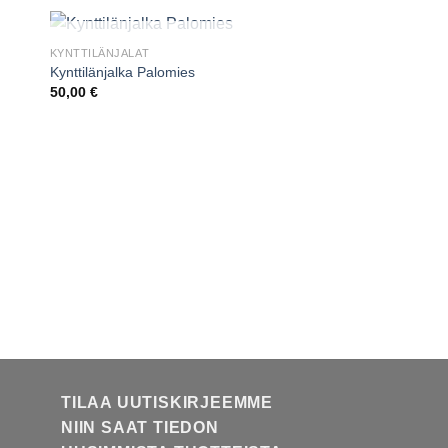
VARASTO LOPPU
KYNTTILÄNJALAT
Kynttilänjalka Palomies
50,00
€
ELÄIMET
Norsu
25,00
€
TILAA UUTISKIRJEEMME
NIIN SAAT TIEDON