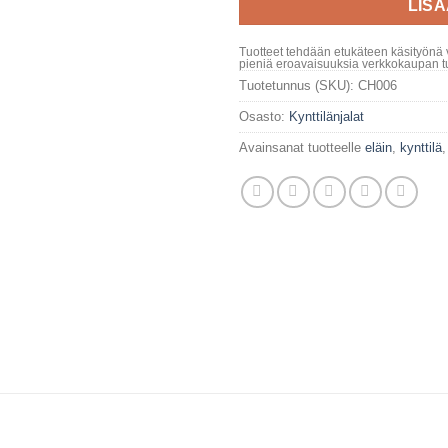
LIS
Tuotteet tehdään etukäteen käsityönä 
pieniä eroavaisuuksia verkkokaupan tu
Tuotetunnus (SKU):
CH006
Osasto:
Kynttilänjalat
Avainsanat tuotteelle
eläin
,
kynttilä