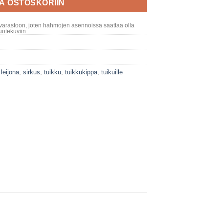
ÄÄ OSTOSKORIIN
varastoon, joten hahmojen asennoissa saattaa olla
otekuviin.
,
leijona
,
sirkus
,
tuikku
,
tuikkukippa
,
tuikuille