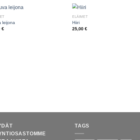
MET
ELÄIMET
a leijona
Hiiri
0
€
25,00
€
YDÄT
TAGS
YNTIOSASTOMME