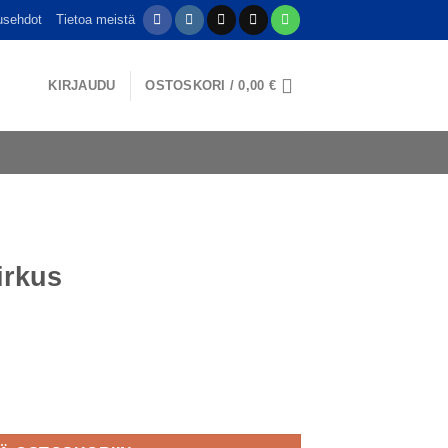
usehdot
Tietoa meistä
KIRJAUDU
OSTOSKORI /
0,00
€
irkus