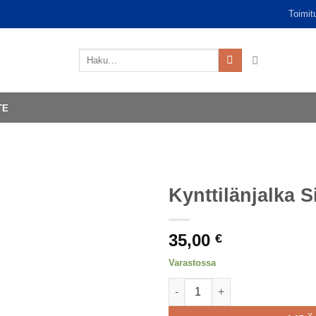
Toimit
Etsi:
TE
Kynttilänjalka S
35,00
€
Varastossa
Kynttilänjalka Sirkus määrä