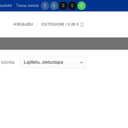
usehdot
Tietoa meistä
KIRJAUDU
OSTOSKORI /
0,00
€
 tulosta