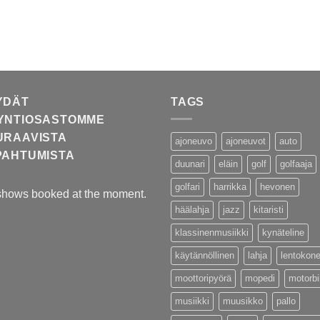
YDÄT
TAGS
YNTIOSASTOMME
URAAVISTA
ajoneuvo
ajoneuvot
auto
PAHTUMISTA
duunari
eläin
golf
golfaaja
golfari
harrikka
hevonen
shows booked at the moment.
häälahja
jazz
kitaristi
klassinenmusiikki
kynäteline
käytännöllinen
lahja
lentokon
moottoripyörä
mopedi
motorb
musiikki
muusikko
pallo