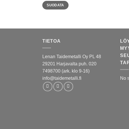
Minimihinta
Maksimihinta
SUODATA
TIETOA
LÖ
MY
SE
Lenan Taidemetalli Oy PL 48
TA
29201 Harjavalta puh. 020
7498700 (ark. klo 9-16)
info@taidemetalli.fi
No 