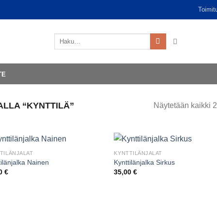
Toimit
Etsi:
TE
LLA “KYNTTILÄ”
Näytetään kaikki 2
TILÄNJALAT
KYNTTILÄNJALAT
tilänjalka Nainen
Kynttilänjalka Sirkus
00
€
35,00
€