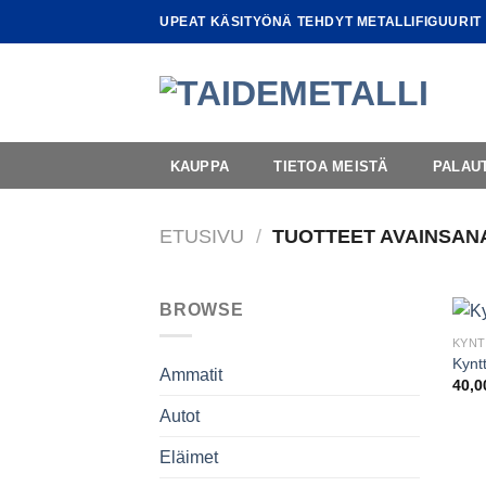
Skip
UPEAT KÄSITYÖNÄ TEHDYT METALLIFIGUURIT
to
content
KAUPPA
TIETOA MEISTÄ
PALAU
ETUSIVU
/
TUOTTEET AVAINSANA
BROWSE
KYNT
Kynt
Ammatit
40,
Autot
Eläimet